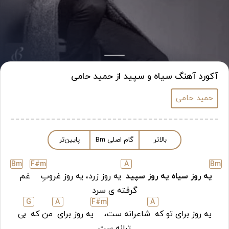
آکورد آهنگ سیاه و سپید از حمید حامی
حمید حامی
بالاتر
گام اصلی
m
B
پایین‌تر
B
m
F#
m
A
B
m
یه روز سیاه یه روز سپید
یه روز زرد، یه روز غروبِ
غم
گرفته ی سرد
G
A
F#
m
A
یه روز برای تو که
شاعرانه ست،
یه روز برای
من که
بی
ترانه ست