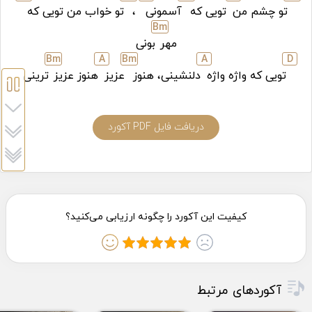
تو چشم من
تویی که
آسمونی
،
تو خواب من تویی که
B
m
مهر
بونی
B
m
A
B
m
A
D
تویی که واژه واژه
دلنشینی، هنوز
عزیز
هنوز عزیز
ترینی
دریافت فایل PDF آکورد
آکوردهای مرتبط