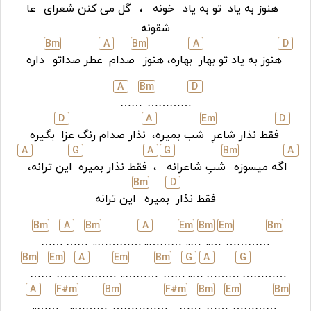
هنوز به یاد
تو به یاد
خونه
،
گل می کنن شعرای
عا
شقونه
B
m
A
B
m
A
D
هنوز به یاد تو بهار
بهاره، هنوز
صدام
عطر صداتو
داره
A
B
m
D
……
…………
D
A
E
m
D
فقط نذار شاعرِ
شب بمیره،
نذار صدام رنگ عزا
بگیره
A
G
A
G
B
m
A
اگه میسوزه
شبِ شاعرانه
،
فقط نذار بمیره
این ترانه،
B
m
D
فقط نذار
بمیره
این ترانه
B
m
A
B
m
A
E
m
B
m
E
m
B
m
……
……
…………..
………..
…..
…..
…………
B
m
E
m
A
E
m
B
m
G
A
G
……
……
……….
………..
……
…..
………
…………
A
F#
m
B
m
F#
m
B
m
E
m
B
m
……..
………..
……………
……
……
…………