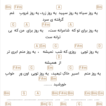
B
m
F#
m
A
B
m
یه روز سیاه یه روز سپید
یه روز زرد، یه روز غروبِ
غم
گرفته ی سرد
G
A
F#
m
A
یه روز برای تو که
شاعرانه ست،
یه روز برای
من که
بی
ترانه ست
A
E
m
G
F#
m
D
یه روز تویی
روزی که شب
نمیشه
،
یه روز منم ابری تر
D
از
همیشه
F#
m
G
E
m
G
F#
m
یه روز منم
اسیرِ
خاکِ تبعید،
یه روز تویی
اون ورِ
خوابِ
F#
m
B
m
خورشید
…….
B
m
G
A
B
m
F#
m
B
m
E
m
B
m
E
m
………….
………..
………….
…..
…..
…………
…..
…..
E
m
B
m
G
B
m
G
B
m