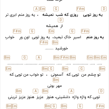
A
E
m
G
F#
m
D
یه روز تویی
روزی که شب
نمیشه
،
یه روز منم ابری تر
D
از
همیشه
F#
m
G
E
m
G
F#
m
یه روز منم
اسیرِ
خاکِ تبعید،
یه روز تویی
اون ورِ
خوابِ
F#
m
B
m
خورشید
…….
B
m
G
A
B
m
F#
m
B
m
E
m
B
m
E
m
………….
………..
………….
…..
…..
…………
…..
…..
E
m
B
m
G
B
m
G
B
m
تو چشم من
تویی که
آسمونی
،
تو خواب من تویی که
B
m
مهر
بونی
B
m
A
B
m
A
D
تویی که واژه واژه
دلنشینی، هنوز
عزیز
هنوز عزیز
ترینی
B
m
E
m
B
m
G
B
m
G
F#
m