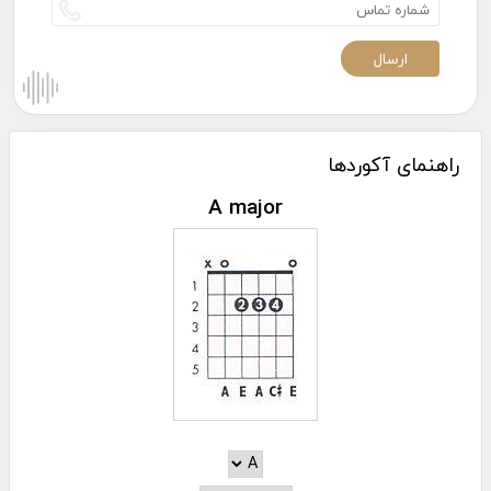
راهنمای آکوردها
A major