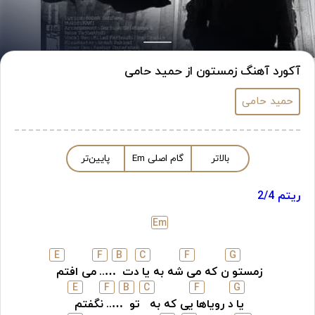
آکورد آهنگ زمستون از حمید حامی
حمید حامی
بالاتر
گام اصلی
m
E
پایین‌تر
ریتم 2/4
E
m
E
F
B
C
F
G
زمستو
ن که می
شه به یا
دت
…..
می افتم
E
F
B
C
F
G
یا
د رویاها
یی که به
تو
…..
نگفتم