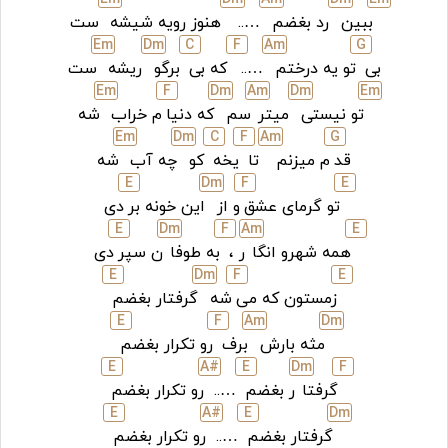
ببین
رد بغضم
…..
هنوز رویه شیشه
ست
E
m
D
m
C
F
A
m
G
بی
تو یه درختم
…..
که بی
برگو
ریشه
ست
E
m
F
D
m
A
m
D
m
E
m
تو نیستی
میتر
سم
که دنیا
م خراب
شه
E
m
D
m
C
F
A
m
G
قد
م میزنم
تا
یخه
کو
چه آب
شه
E
D
m
F
E
تو گرمای عشق
و از
این خونه بر
دی
E
D
m
F
A
m
E
همه شهرو انگا
ر ،
به طوفا
ن سپر
دی
E
D
m
F
E
زمستون که می
شه
گرفتار بغضم
E
F
A
m
D
m
مثه بارش
برف
رو تکرار بغضم
E
A#
E
D
m
F
گرفتا
ر بغضم
…..
رو تکرار بغضم
E
A#
E
D
m
گرفتار بغضم
…..
رو تکرار بغضم