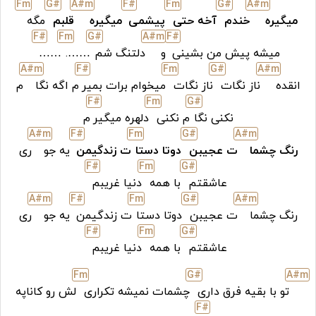
F
m
G#
A#
m
F#
F
m
G#
A#
m
میگیره
خندم
آخه حتی
پیشمی
میگیره
قلبم
مگه
F#
F
m
G#
A#
m
F#
میشه پیش من بشینی
و
دلتنگ شم
…….
……
A#
m
F#
F
m
G#
A#
m
انقده
ناز نگات
ناز نگات
میخوام برات بمیر
م اگه نگا
م
F#
F
m
G#
نکنی نگا
م نکنی
دلهره میگیر
م
A#
m
F#
F
m
G#
A#
m
رنگ چشما
ت عجیبن
دوتا دستا
ت زندگیمن
یه جو
ری
F#
F
m
G#
عاشقتم
با همه
دنیا غریبم
A#
m
F#
F
m
G#
A#
m
رنگ چشما
ت عجیبن
دوتا دستا
ت زندگیمن
یه جو
ری
F#
F
m
G#
عاشقتم
با همه
دنیا غریبم
F
m
G#
A#
m
تو با بقیه فرق داری
چشمات نمیشه تکراری
لش رو کاناپه
F#