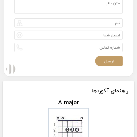
راهنمای آکوردها
A major