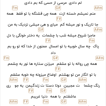
لم دادی
مرسی از حسی که بم دادی
F
m
G#
A#
m
منم نمیشم خسته ازت
همه چی قشنگه با تو فقط
همه
F#
جا تاریک و نور میشه کم
میای و هی میشی نزدیک به من
G#
A#
m
ماجرا شروع میشه شب با چشمات
یه دختر خونگی با دل
F#
F
m
پاک
چه سال خوبیه با تو امسال
ممنون از خدا که تو رو بم
داد
F
m
G#
A#
m
همه چی رواله با تو عشقم
میزنن ستاره ها نور به چشمم
F#
با تو انگار من تو بهشتم
اوضاع میزونه چه خوبه عشقم
A#
m
F#
F
m
G#
A#
m
رنگ چشما
ت عجیبن
دوتا دستا
ت زندگیمن
یه جو
ری
F#
F
m
G#
عاشقتم
با همه
دنیا غریبم
A#
m
F#
F
m
G#
A#
m