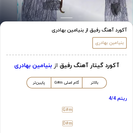
آکورد آهنگ رفیق از بنیامین بهادری
بنیامین بهادری
آکورد گیتار آهنگ رفیق
از
بنیامین بهادری
بالاتر
گام اصلی
m
G#
پایین‌تر
ریتم 4/4
G#
m
D#
m