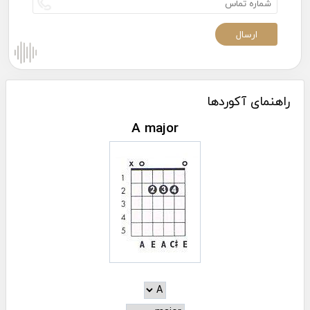
راهنمای آکوردها
A major