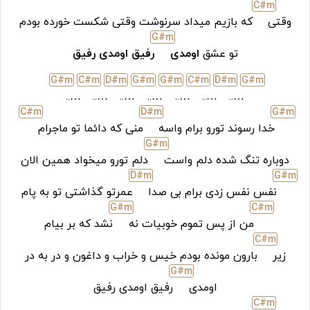
C#
m
وقتی
که بازیم میداد سرنوشت وقتی شکست خورده بودم
G#
m
تو عشق
اومدی
رفیق اومدی رفیق
G#
m
C#
m
D#
m
G#
m
G#
m
C#
m
D#
m
G#
m
…..
…..
…..
…..
…..
…..
…..
C#
m
D#
m
G#
m
خدا رسوند تورو برام واسه
منی که دائما تو ماجرام
G#
m
دوباره تنگ شده دلم واست
دلم تورو میخواد همین الان
D#
m
G#
m
نفس نفس زدی برام بی صدا
عمرتو گذاشتی تو به پام
G#
m
C#
m
من از پس تموم خوبیات نه
نشد که بر بیام
C#
m
زیر
بارون مونده بودم خیس و خراب و داغون و در به در
G#
m
اومدی
رفیق اومدی رفیق
C#
m