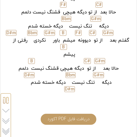
F#
C#
حالا بعد
از تو دیگه هیچی
قشنگ نیست دلمم
Bb
m
G#
m
دیگه
تنگ نیست
دیگه خسته شدم
D#
m
Bb
m
G#
m
B
F#
C#
G#
m
گفتم بعد
از تو
دیوونه
میشم
باور
نکردی
رفتی از
B
پیشم
B
C#
G#
m
حالا بعد
از تو
دیگه هیچی قشنگ نیست
دلمم
D#
m
Bb
m
G#
m
دیگه
تنگ نیست
دیگه خسته شدم
D#
m
دریافت فایل PDF آکورد