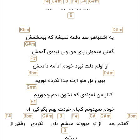
F#
G#
m
B
F#
C#
G#
m
…..
…..
…..
…..
…..
B
Bb
m
D#
m
یه اشتباهو صد دفعه نمیشه که ببخشمش
G#
m
گفتی میمونی پای من ولی نبودی آدمش
F#
از اولم دلت نبود خودم ادامه دادمش
Bb
m
D#
m
ببین دل منو ازت جدا نکرده دوریم
G#
m
کنار من نموندی که نشون بدم چجوریم
F#
خودم نمیدونم کجام خودت بهم بگو کی
ام
F#
Bb
m
G#
m
B
F#
C#
G#
m
Bb
m
گفتم بعد
از تو
دیوونه
میشم
باور
نکردی
رفتی از
B
پیشم