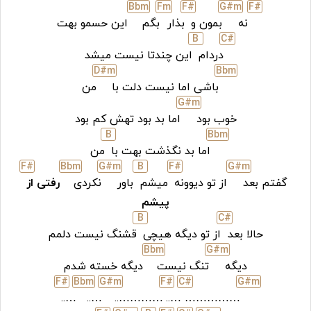
Bb
m
F
m
F#
G#
m
F#
نه
بمون و
بذار
بگم
این حسمو بهت
B
C#
دردام
این چندتا نیست میشد
D#
m
Bb
m
باشی اما نیست دلت با
من
G#
m
خوب بود
اما بد بود تهش کم بود
B
Bb
m
اما بد نگذشت بهت با
من
F#
Bb
m
G#
m
B
F#
G#
m
گفتم بعد
از تو دیوونه
میشم
باور
نکردی
رفتی از
پیشم
B
C#
حالا بعد
از تو دیگه هیچی
قشنگ نیست دلمم
Bb
m
G#
m
دیگه
تنگ نیست
دیگه خسته شدم
F#
Bb
m
G#
m
F#
C#
G#
m
…..
…..
…………..
…..
……………