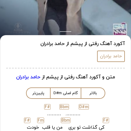
آکورد آهنگ رفتی از پیشم از حامد برادران
حامد برادران
متن و آکورد آهنگ رفتی از پیشم از
حامد برادران
بالاتر
گام اصلی
m
D#
پایین‌تر
F#
Bb
m
D#
m
………
……….
F#
F
m
Bb
m
F#
کی گذاشت تو بری
من یا قلب
خودت