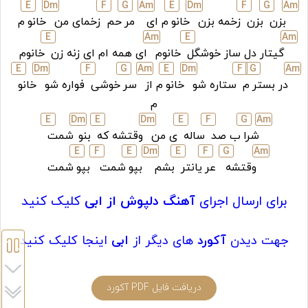
E
D
m
F
G
A
m
E
D
m
F
G
A
m
بزن
بزن
زخمه بزن
خانو
م ای
مر
حم
زخمای من
خانو
م
E
A
m
E
A
m
گیتار دل ساز خوشگل
خانوم
ای همه ام ای زنه زن
خانوم
E
D
m
F
G
A
m
E
D
m
F
G
A
m
در بستر
م
ستاره شو
خانو
م از
سر
خوشی
فواره شو
خانو
م
E
D
m
E
D
m
E
F
G
A
m
شرا
ب صد
ساله
ی من
وقتشه که
بنو
شمت
E
F
E
D
m
E
F
G
A
m
وقتشه
عر
یانتر
بشم
بپو
شمت
بپو
شمت
برای ارسال اجرای
آهنگ دلپوش از ابی
کلیک کنید
جهت دیدن
آکورد
های دیگر از
ابی
اینجا کلیک کنید
دریافت فایل PDF آکورد