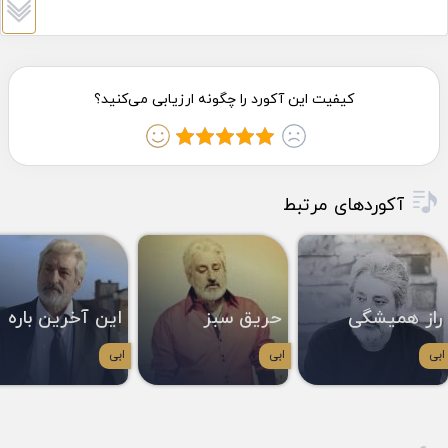
آکوردهای مرتبط
راز همیشگی
حریق سبز
این آخرین باره
ابی
ابی
ابی