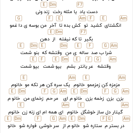
E
D
m
F
7
دست یاد
یا مثله رخت
زند
ونی
G
F
E
A
m
F
E
A
m
انگشتای
کشید
تو
کش بده تا
آخر
من بوسه ی دا
غمو
E
D
m
F
7
بگیر
تا که نیفته
از
دهن
E
D
m
E
D
m
E
F
G
A
m
شرا
ب صد
ساله
ی من
وقتشه که
بنو
شمت
E
F
E
D
m
E
F
G
A
m
وقتشه
عر
یانتر
بشم
بپو
شمت
بپو
شمت
E
A
m
E
A
m
مزمزه کن زمزممو
خانوم
یک سره کن هر تکه مو
خانوم
E
D
m
F
G
A
m
E
D
m
F
G
A
m
بزن
بزن
زخمه بزن
خانو
م ای
مر
حم
زخمای من
خانو
م
E
A
m
E
A
m
گیتار دل ساز خوشگل
خانوم
ای همه ام ای زنه زن
خانوم
E
D
m
F
G
A
m
E
D
m
F
G
A
m
در بستر
م
ستاره شو
خانو
م از
سر
خوشی
فواره شو
خانو