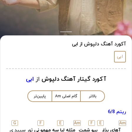
آکورد آهنگ دلپوش از ابی
ابی
آکورد گیتار آهنگ دلپوش
از
ابی
بالاتر
گام اصلی
m
A
پایین‌تر
ریتم 6/8
G
F
E
A
m
F
E
A
m
آهای بذار
بپو
شمت
مثله لبا
سه مهمو
نی
تور سپید
ی