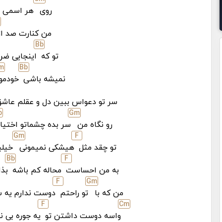
روی
هر اسمی خ
من کنارت صد ا
Bb
تو که
اینجایی ضر
m
Bb
نمیشه باشی
خودمو
سر تو دعواس ببین دل و عقلم عا
b
G
m
رو نگاه من
سر بده چشماتو اختیار
G
m
F
تو چقد مثل
هیشکی نمیمونی
خیلی
Bb
F
به من احساست
محاله کم باشه
بذا
F
G
m
من که با
تو راحتم
دوست ندارم یه 
F
C
m
واسه دوست داشتن تو
یه جوره بی ن