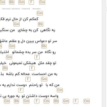
C
m
Bb
G
m
F
C
m
.
…….
…….
…….
…….
C
m
کمکم کن از حال نرم فکرت
G
m
Bb
یه نگاهی
کن به چشای
من سنگیم
سر تو دعواس ببین دل و عقلم عاش
m
G
m
Bb
رو نگاه
من سر بده چشماتو
اختیار
G
m
F
تو چقد مثل
هیشکی نمیمونی
خیلی
Bb
F
به من احساست
محاله کم باشه
بذا
F
G
m
من که با
تو راحتم
دوست ندارم یه 
F
C
m
واسه دوست داشتن تو
یه جوره بی ن
C
m
Bb
G
m
F
C
m
Bb
G
m
F
C
m