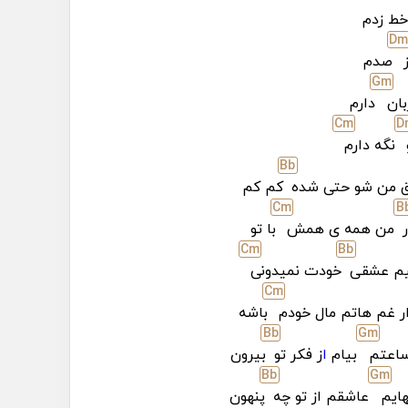
ط زدم
D
m
ز
صدم
G
m
بان
دارم
C
m
D
نگه دارم
Bb
شق من شو حتی شده
کم کم
C
m
B
من همه ی همش
با تو
C
m
Bb
م عشقی
خودت نمیدونی
C
m
ر غم هاتم مال خودم
باشه
Bb
G
m
ساعتم
بیام
ا
ز فکر تو
بیرون
Bb
G
m
هایم
عاشقم از تو چه
پنهون