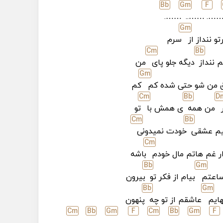
Bb
G
m
F
…….
……..
……
G
m
و ننداز از
سرم
C
m
Bb
 ننداز
دیگه جلو پای
من
G
m
ق من شو حتی شده کم
کم
C
m
Bb
D
من همه
ی همش با
تو
C
m
Bb
م عشقی
خودت نمیدونی
C
m
ر غم هاتم مال خودم
باشه
Bb
G
m
ساعتم
بیام از فکر تو
بیرون
Bb
G
m
هایم
عاشقم از تو چه
پنهون
C
m
Bb
G
m
F
C
m
Bb
G
m
F