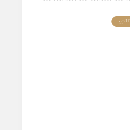
……
…….
……..
…….
…….
…….
…….
…