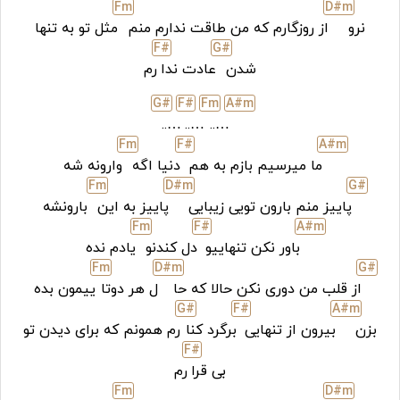
F
m
D#
m
نرو
از روزگارم که من طاقت ندارم منم
مثل تو به تنها
F#
G#
شدن
عادت ندا
رم
G#
F#
F
m
A#
m
…..
…..
…..
F
m
F#
A#
m
ما میرسیم بازم به هم
دنیا اگه
وارونه شه
F
m
D#
m
G#
پاییز منم بارون تویی زیبایی
پاییز به این
بارونشه
F
m
F#
A#
m
باور نکن تنهاییو
دل کندنو
یادم نده
F
m
D#
m
G#
از قلب من دوری نکن حالا که حا
ل هر دوتا
ییمون بده
G#
F#
A#
m
بزن
بیرون از تنهایی
برگرد کنا
رم همونم که برای دیدن تو
F#
بی قرا
رم
F
m
D#
m