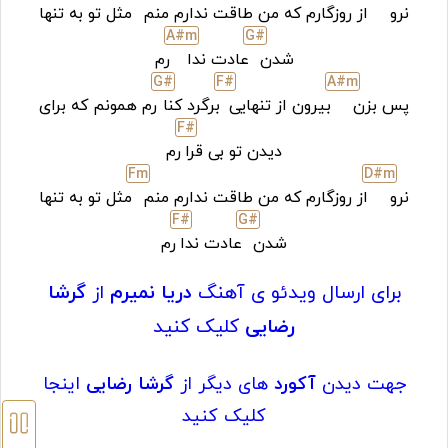
نرو
از روزگارم که من طاقت ندارم منم
مثل تو به تنها
A#
m
G#
شدن
عادت ندا
رم
G#
F#
A#
m
پس بزن
بیرون از تنهایی
برگرد کنا
رم همونم که برای
F#
دیدن تو بی قرا
رم
F
m
D#
m
نرو
از روزگارم که من طاقت ندارم منم
مثل تو به تنها
F#
G#
شدن
عادت ندا
رم
برای ارسال ویدئو ی آهنگ
دریا نمیرم
از
گرشا
رضایی
کلیک کنید
جهت دیدن
آکورد
های دیگر از
گرشا رضایی
اینجا
کلیک کنید