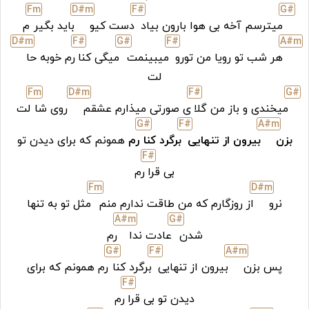
F
m
D#
m
F#
G#
میترسم آخه بی هوا بارون بیاد
دست کیو
باید بگیر
م
D#
m
F#
G#
F#
A#
m
هر شب تو رویا من تورو
میبینمت
میگی کنا
رم خوبه حا
لت
F
m
D#
m
F#
G#
میخندی و باز من گلا
ی صورتی میذارم عشقم
روی شا
لت
G#
F#
A#
m
بزن
بیرون از تنهایی
برگرد کنا
رم
همونم که برای دیدن تو
F#
بی قرا
رم
F
m
D#
m
نرو
از روزگارم که من طاقت ندارم منم
مثل تو به تنها
A#
m
G#
شدن
عادت ندا
رم
G#
F#
A#
m
پس بزن
بیرون از تنهایی
برگرد کنا
رم همونم که برای
F#
دیدن تو بی قرا
رم