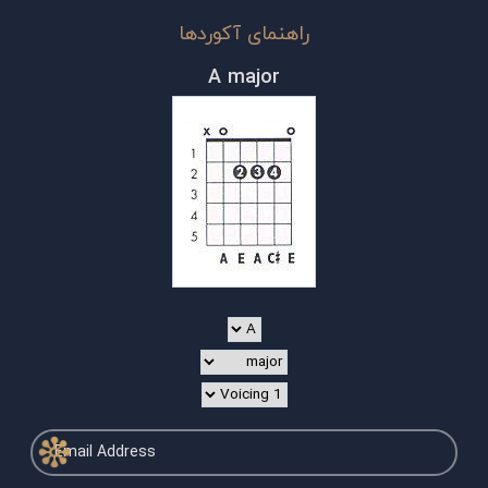
راهنمای آکوردها
A major