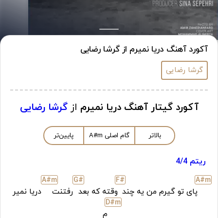
آکورد آهنگ دریا نمیرم از گرشا رضایی
گرشا رضایی
آکورد گیتار آهنگ دریا نمیرم
از
گرشا رضایی
بالاتر
گام اصلی
m
A#
پایین‌تر
ریتم 4/4
A#
m
G#
F#
A#
m
پای تو گیرم من یه چند
وقته که بعد
رفتنت
دریا نمیر
D#
m
م