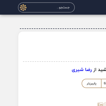
شید
از
رضا شیری
E
پایین‌تر
E
m