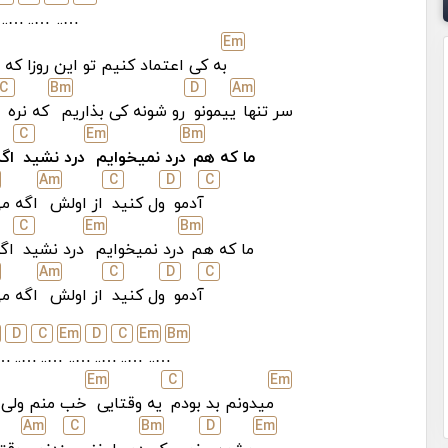
…..
…..
…..
E
m
به کی اعتماد کنیم تو این روزا که 
C
B
m
D
A
m
سر تنها
ییمونو
رو شونه کی بذاریم
که نره
C
E
m
B
m
ما که هم
درد نمیخوایم
درد نشید
اگه
A
m
C
D
C
آدمو
ول کنید
از اولش
اگه م
C
E
m
B
m
ما که هم
درد نمیخوایم
درد نشید
اگه
A
m
C
D
C
آدمو
ول کنید
از اولش
اگه م
D
C
E
m
D
C
E
m
B
m
..
…..
…..
…..
…..
…..
…..
E
m
C
E
m
میدونم بد بودم
یه وقتایی
خب منم ولی 
A
m
C
B
m
D
E
m