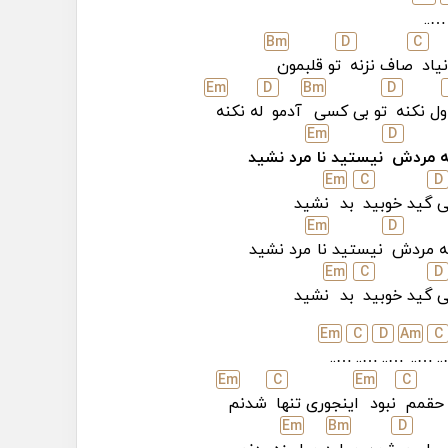
…..
B
m
D
C
نیاد
صاف نزنه
تو قلبمون
E
m
D
B
m
D
ول نکنه
تو بی کسی
آدمو
له نکنه
E
m
D
 مردش
نیستید نا
مرد نشید
E
m
C
D
ی
گید خوبید
بد
نشید
E
m
D
 مردش
نیستید نا
مرد نشید
E
m
C
D
ی
گید خوبید
بد
نشید
E
m
C
D
A
m
C
…..
…..
…..
…..
…
E
m
C
E
m
C
حقمم
نبود
اینجوری تنها
شدنم
E
m
B
m
D