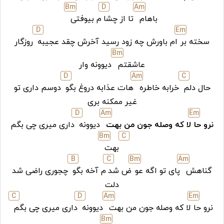
B
m
D
A
m
باهام
تا از چشا
م بیوفتی
D
E
m
سخته بر
ام باورش چه زود رسید آخرش چقد عجیبه
روزگار
B
m
عاشقتم
دیوونه وار
D
A
m
C
حال دلم
خرابه خاطره
هات عذابه دروغ بگو
دوسم داری تو
غیر ممکنه بری
D
A
m
E
m
نرو حا
لا که وصله جون من بهت
دیوونه
داری میری چی بگم
B
m
C
بهت
B
C
B
m
A
m
گناهش
پای تو اگه عو
ض شد
م آخه بگو
چجوری راضی شد
دلت
C
D
A
m
E
m
نرو حا
لا که وصله جون من بهت
دیوونه
داری میری چی بگم
B
m