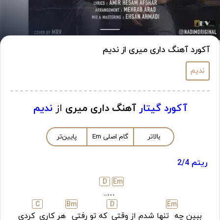
آکورد آهنگ داری میری از ندیم
ندیم
آکورد گیتار
آهنگ داری میری
از
ندیم
بالاتر
گام اصلی
m
E
پایین‌تر
ریتم 2/4
D
E
m
…..
C
B
m
D
E
m
ببین چه
تنها شدم از وقتی
که تو رفتی
هر کاری
کردی