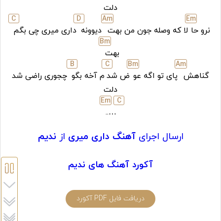
دلت
C
D
A
m
E
m
نرو حا
لا که وصله جون من بهت
دیوونه
داری میری چی بگم
B
m
بهت
B
C
B
m
A
m
گناهش
پای تو اگه عو
ض شد
م آخه بگو
چجوری راضی شد
دلت
E
m
C
…..
ارسال اجرای
آهنگ داری میری
از
ندیم
آکورد آهنگ های ندیم
دریافت فایل PDF آکورد