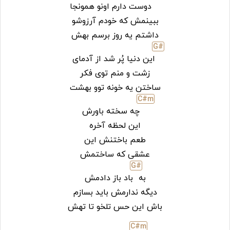
دوست دارم اونو همونجا
ببینمش که خودم آرزوشو
داشتم یه روز برسم بهش
G#
این دنیا پُر شد از آدمای
زشت و منم توی فکر
ساختن یه خونه توو بهشت
C#
m
چه سخته باورش
این لحظه آخره
طعم باختنش این
عشقی که ساختمش
G#
به
باد باز دادمش
دیگه ندارمش باید بسازم
باش این حس تلخو تا تهش
C#
m