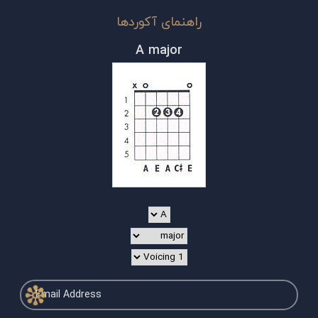
راهنمای آکوردها
A major