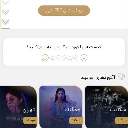
دریافت فایل PDF آکورد
آکوردهای مرتبط
شکایت
همگناه
تهران
سوگند
سوگند
سوگند