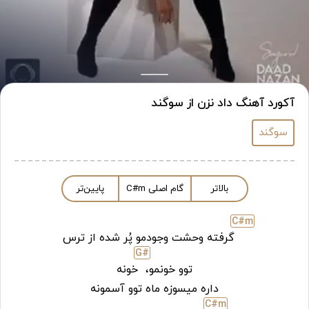
آکورد آهنگ داد نزن از سوگند
سوگند
بالاتر
گام اصلی
m
C#
پایین‌تر
C#
m
گرفته وحشت وجودمو پُر شده از ترس
G#
توو خونمو،
خونه
داره میسوزه ماه توو آسمونه
C#
m