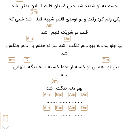
حسم به تو شدید شد حتی ضربان قلبم از این بدتر
شد
G
m
یکی ولم کرد رفت و تو اومدی قلبم شبیه قبلا
شد شبی که
A
m
قلب تو شریک قلبم
شد
A
m
D
m
بیا جلو یه دله یهو دلم تنگت
شد سر تو عقلم با
دلم جنگش
شد
A
m
C
G
m
قبل تو
همش تو خلسه از آدما خسته بسه دیگه
تنهایی
بسه
D
m
یهو دلم تنگت
شد
A
m
G
m
A
m
D
m
…….
……..
…….
A
m
G
m
A
m
D
m
…….
……..
…….