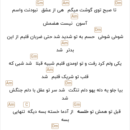
G
m
A
m
D
m
تا صبح توی گوشت میگم
هی از عشق
نبودنت واسم
A
m
آسون
نیست هضمش
D
m
شوخی شوخی
حسم به تو شدید شد حتی ضربان قلبم از این
A
m
بدتر
شد
G
m
یکی ولم کرد رفت و تو اومدی قلبم شبیه قبلا
شد شبی که
A
m
قلب تو شریک قلبم
شد
A
m
D
m
بیا جلو یه دله یهو دلم تنگت
شد سر تو عقل با دلم جنگش
شد
A
m
C
G
m
قبل تو همش تو
خلسه
از آدما خسته بسه دیگه
تنهایی
بسه
D
m