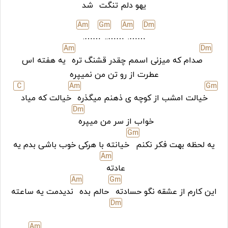
یهو دلم تنگت
شد
A
m
G
m
A
m
D
m
…….
……..
…….
A
m
D
m
صدام که میزنی اسمم چقدر قشنگ تره
یه هفته اس
عطرت از رو تن من نمیپره
C
A
m
G
m
خیالت امشب از کوچه ی ذهنم میگذره
خیالت که میاد
D
m
خواب از سر من میپره
G
m
یه لحظه بهت فکر نکنم
خیانته با هرکی خوب باشی بدم یه
A
m
عادته
A
m
G
m
این کارم از عشقه نگو حسادته
حالم بده
ندیدمت یه ساعته
D
m
A
m