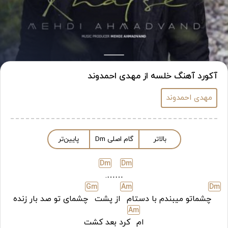
آکورد آهنگ خلسه از مهدی احمدوند
مهدی احمدوند
بالاتر
گام اصلی
m
D
پایین‌تر
D
m
D
m
…….
G
m
A
m
D
m
چشماتو میبندم با دستام
از پشت
چشمای تو صد بار زنده
A
m
ام
کرد بعد کشت