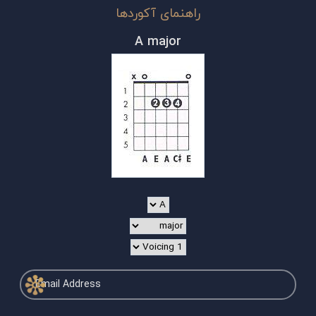
راهنمای آکوردها
A major