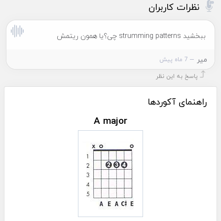
نظرات کاربران
ببخشید strumming patterns چی؟یا همون ریتمش
میر
7 ماه پیش
پاسخ به این نظر
راهنمای آکوردها
A major