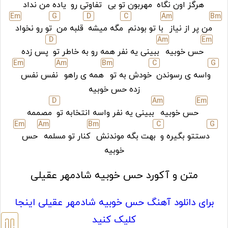
هرگز اون نگاه
مهربون تو بی
تفاوتی رو
یاده من نداد
E
m
G
D
C
A
m
B
m
من پر از نیاز
با تو بودنم
مگه میشه
قلبه من
تو رو نخواد
D
A
m
E
m
حس خوبیه
ببینی یه نفر همه رو به خاطر تو
پس زده
E
m
A
m
B
m
C
G
واسه ی رسوندن
خودش به تو
همه ی راهو
نفس نفس
زده حس خوبیه
D
A
m
E
m
حس خوبیه
ببینی یه نفر واسه انتخابه تو
مصممه
E
m
A
m
B
m
C
G
دستتو بگیره و
بهت بگه موندنش
کنار تو مسلمه
حس
خوبیه
متن و آکورد حس خوبیه شادمهر عقیلی
برای دانلود آهنگ حس خوبیه شادمهر عقیلی اینجا
کلیک کنید