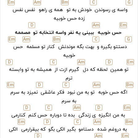
E
m
A
m
B
m
C
G
واسه ی رسوندن
خودش به تو
همه ی راهو
نفس نفس
زده حس خوبیه
D
A
m
E
m
حس خوبیه
ببینی یه نفر واسه انتخابه تو
مصممه
E
m
A
m
B
m
C
G
دستتو بگیره و
بهت بگه موندنش
کنار تو مسلمه
حس
خوبیه
D
C
A
m
D
E
m
تو همین
لحظه که دل
گیرم ازت از
همیشه به تو وابسته
ترم
E
m
D
C
A
m
B
m
اگه حس خوبه
تو به من نبود
فکر عاشقی
نمیزد به سرم
به سرم
D
C
A
m
D
E
m
به من انگیزه
ی زندگی
بده تا دوباره
حس کنم
کنارمی
E
m
D
C
A
m
B
m
به دروغم شده
دستامو
بگیر الکی بگو
که بیقرارمی
الکی
D
A
m
E
m