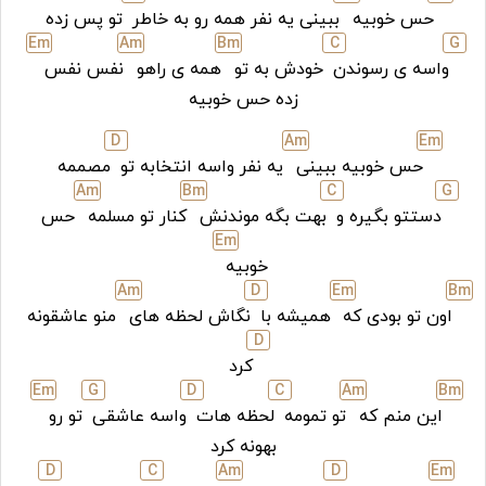
حس خوبیه
ببینی یه نفر همه رو به خاطر
تو پس زده
E
m
A
m
B
m
C
G
واسه ی رسوندن
خودش به تو
همه ی راهو
نفس نفس
زده حس خوبیه
D
A
m
E
m
حس خوبیه ببینی
یه نفر واسه انتخابه تو
مصممه
A
m
B
m
C
G
دستتو بگیره و
بهت بگه موندنش
کنار تو مسلمه
حس
E
m
خوبیه
A
m
D
E
m
B
m
اون تو بودی که
همیشه با
نگاش لحظه های
منو عاشقونه
D
کرد
E
m
G
D
C
A
m
B
m
این منم که
تو تمومه
لحظه هات
واسه عاشقی
تو رو
بهونه کرد
D
C
A
m
D
E
m