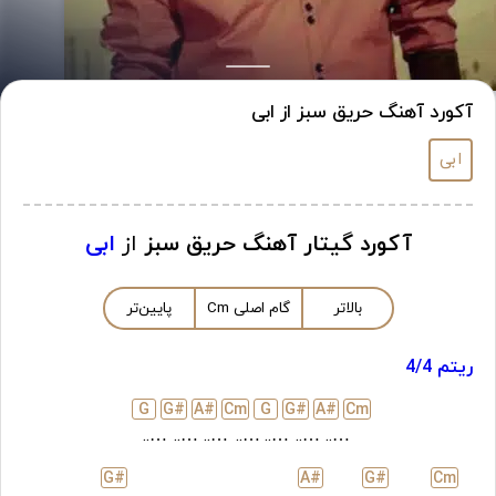
آکورد آهنگ حریق سبز از ابی
ابی
آکورد گیتار آهنگ حریق سبز
از
ابی
بالاتر
گام اصلی
m
C
پایین‌تر
ریتم 4/4
G
G#
A#
C
m
G
G#
A#
C
m
…..
…..
…..
…..
…..
…..
…..
G#
A#
G#
C
m