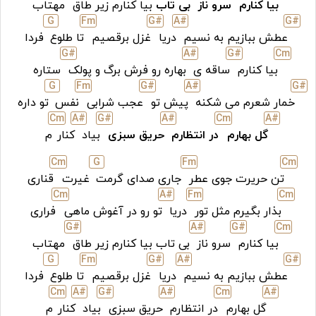
بیا کنارم
سرو ناز
بی تاب
بیا کنارم زیر طاق
مهتاب
G
F
m
G#
A#
G#
عطش ببازیم به نسیم
دریا
غزل برقصیم
تا طلوع
فردا
G#
A#
G#
C
m
بیا کنارم
ساقه ی
بهاره رو فرش برگ و پولک
ستاره
G
F
m
G#
A#
G#
خمار شعرم می شکنه
پیش تو
عجب شرابی
نفس
تو داره
C
m
A#
G#
A#
C
m
A#
گل بهارم
در انتظارم
حریق سبزی
بیاد
کنار
م
C
m
G
F
m
C
m
تن حریرت جوی عطر
جاری صدای گرمت
غیرت
قناری
C
m
A#
F
m
C
m
بذار بگیرم مثل تور
دریا
تو رو در آغوش ماهی
فراری
G#
A#
G#
C
m
بیا کنارم
سرو ناز
بی تاب بیا کنارم زیر طاق
مهتاب
G
F
m
G#
A#
G#
عطش ببازیم به نسیم
دریا
غزل برقصیم
تا طلوع
فردا
C
m
A#
G#
A#
C
m
A#
گل بهارم
در انتظارم
حریق سبزی
بیاد
کنار
م