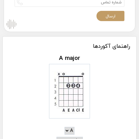
راهنمای آکوردها
A major