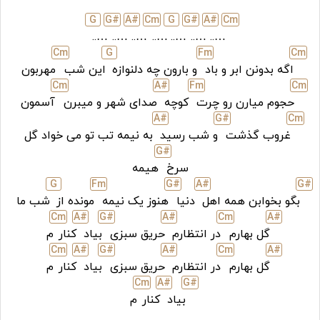
G
G#
A#
C
m
G
G#
A#
C
m
…..
…..
…..
…..
…..
…..
…..
C
m
G
F
m
C
m
اگه بدونن ابر و باد
و بارون چه دلنوازه
این شب
مهربون
C
m
A#
F
m
C
m
حجوم میارن رو چرت
کوچه
صدای شهر و میبرن
آسمون
A#
G#
C
m
غروب گذشت
و شب رسید
به نیمه تب تو می خواد گل
G#
سرخ
هیمه
G
F
m
G#
A#
G#
بگو بخوابن همه اهل
دنیا
هنوز یک نیمه
مونده از
شب ما
C
m
A#
G#
A#
C
m
A#
گل بهارم
در انتظارم
حریق سبزی
بیاد
کنار
م
C
m
A#
G#
A#
C
m
A#
گل بهارم
در انتظارم
حریق سبزی
بیاد
کنار
م
C
m
A#
G#
بیاد
کنار
م