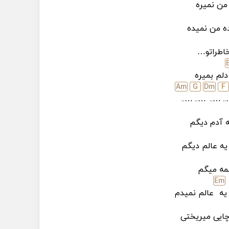
 من نمیره
ه من نمیده
اطراتو…
دلم بمیره
A
m
G
D
m
F
…..
…..
…..
…
 آدم دیگم
یه عالم دیگم
مه میگم
E
m
یه
عالم نمیدم
 چایی میریختی