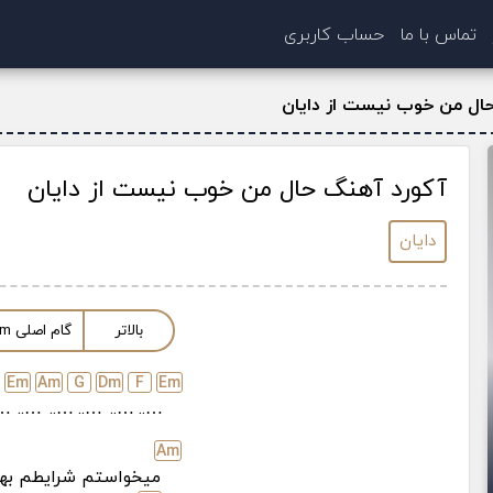
تماس با ما
حساب کاربری
ال من خوب نیست از دایان
آکورد آهنگ حال من خوب نیست از دایان
دایان
بالاتر
گام اصلی
m
E
m
A
m
G
D
m
F
E
m
..
…..
…..
…..
…..
…..
A
m
میخواستم شرایطم بهتر