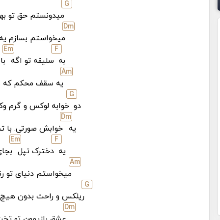
G
میدونستم حق تو بهت
D
m
میخواستم بسازم یه 
E
m
F
به
سلیقه تو اگه
با
A
m
یه سقف محکم که ب
G
دو
خوابه لوکس و گرم وک
D
m
یه
خوابش صورتی. با ت
E
m
F
یه
دخترک تپل
بجا
A
m
میخواستم دنیای تو رن
G
ریلکس و راحت بدون هیچ 
D
m
عشق بازیمون تو تخ