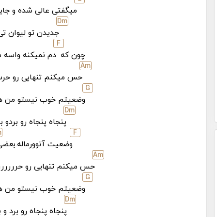
میگفتی عالی شده و جا
D
m
جدیدن تو لیوان تی
F
چون که
دم نمیکنه واسه 
A
m
حس میکنم تنهایی رو حر
G
وضعیتم خوب نیستو من هی
D
m
پنجاه پنجاه رو بردو
m
F
وضعیت آنوورماله.بعضی
A
m
حس میکنم تنهایی رو حررررر
G
وضعیتم خوب نیستو من هی
D
m
پنجاه پنجاه رو برد 