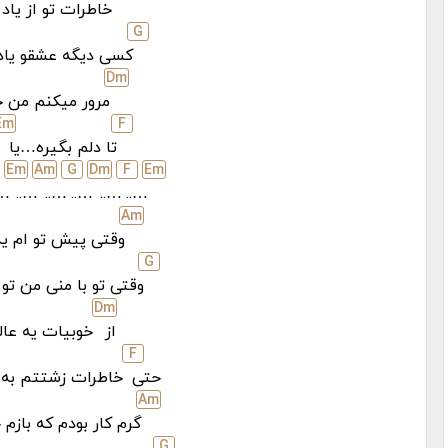
خاطرات تو از یاد
G
کسی دیگه عشقو یاد
D
m
مرور میکنم من خ
E
m
F
تا دلم بگیره…یا
E
m
A
m
G
D
m
F
E
m
..
…..
…..
…..
…..
…..
A
m
وقتی پیش تو ام یه
G
وقتی تو با منی من تو 
D
m
از
خوبیات یه عال
F
حتی
خاطرات زشتتم به 
A
m
گرم کار بودم که بازم
G