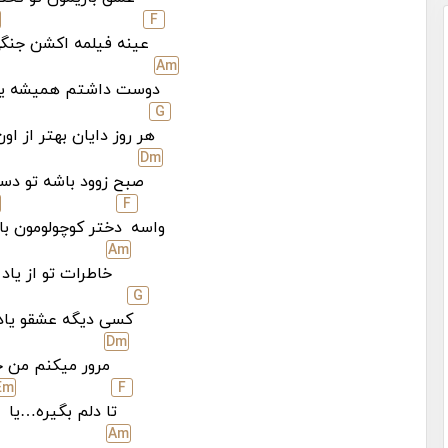
F
عینه فیلمه اکشن جنگ
A
m
دوست داشتم همیشه یه 
G
هر روز دایان بهتر از او
D
m
صبح زوود باشه تو د
F
واسه
دختر کوچولومون باب
A
m
خاطرات تو از یاد
G
کسی دیگه عشقو یاد
D
m
مرور میکنم من خ
E
m
F
تا دلم بگیره…یا
A
m