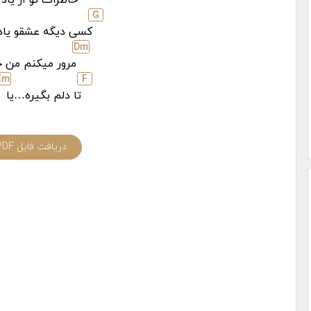
G
کسی دیگه عشقو یاد
D
m
مرور میکنم من خ
E
m
F
تا دلم بگیره…یا
دریافت فایل PDF آکورد