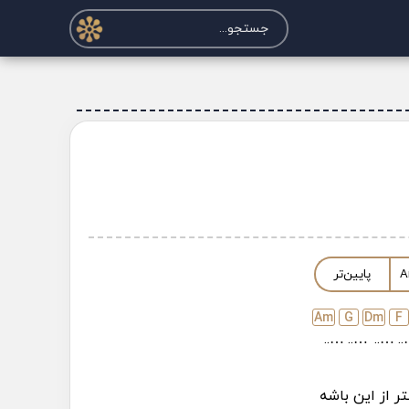
A
پایین‌تر
A
m
G
D
m
F
…..
…..
…..
…
 از این باشه