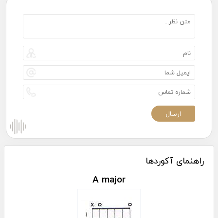
راهنمای آکوردها
A major