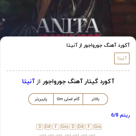
آکورد آهنگ جورواجور از آنیتا
آنیتا
آکورد گیتار آهنگ جورواجور
از
آنیتا
بالاتر
گام اصلی
m
G
پایین‌تر
ریتم 6/8
D
D#
F
G
m
D
D#
F
G
m
…..
…..
…..
…..
…..
…..
…..