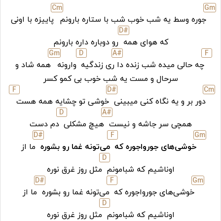
C
m
G
m
جوره وسط یه شب خوب شب با ستاره بارونم
پاییزه با اونی
D#
که هوای همه‌
رو دوباره داره بارونم
G
m
D
A#
F
چه حالی‌ میده شب زنده دا
ری زندگیه
وارونه
همه شاد و
سرحال و مست یه شب خوب بی‌ کمو کسر
F
D#
C
m
دور بر و یه نگاه کنی‌ میبینی
خوشی‌ تو چشایه همه هست
D
A#
همچی‌ سر جاشه و نیست
هیچ مشکلی‌
دم دست
D#
F
G
m
خوشی‌‌های جورواجوره که
می‌تونه غما رو بشوره
ما از
D
اوناشیم که شبامونم
مثل روز غرق نوره
D#
F
G
m
خوشی‌‌های جورواجوره که
می‌تونه غما رو بشوره
ما از
D
اوناشیم که شبامونم
مثل روز غرق نوره