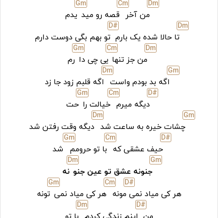
G
m
C
m
D
m
من آخر
قصه رو مید
یدم
D#
D
m
تا حالا شده یک بارم
تو بهم بگی دوست دارم
G
m
C
m
D
m
من جز تنها
یی چی دا
رم
D
m
G
m
اگه بد بودم واست
اگه قلبم زود جا زد
G
m
C
m
D#
دیگه میرم
خیالت را
حت
D
m
G
m
چشات خیره به ساعت شد
دیگه وقت رفتن شد
G
m
C
m
D#
حیف عشقی که
با تو حرومم
شد
D
m
G
m
جنونه عشق تو عین جنو
نه
G
m
C
m
D#
هر کی میاد نمی
مونه
هر کی میاد نمی
تونه
D
m
D#
من
اینم زندگی کردم
با تو