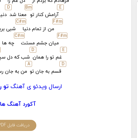
فرهادم که بردم از
دل غم را
ش
D
B
m
E
آرامش کنار تو
معنا شد
دنیا
C#
m
F#
m
من از تمام دنیا
شبی بری
C#
m
F#
m
میان جشم مستت
چه ها ن
D
E
غم تو را همان
شب که دل سپ
A
D
قسم به جان تو
من به جان رس
ارسال ویدئو ی آهنگ
تو ر
آکورد آهنگ ها
دریافت فایل PDF آکورد