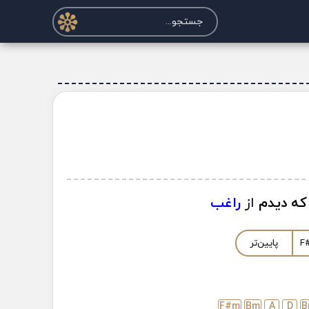
 که دیدم
از
راغب
F
پایین‌تر
F#
m
B
m
A
D
B