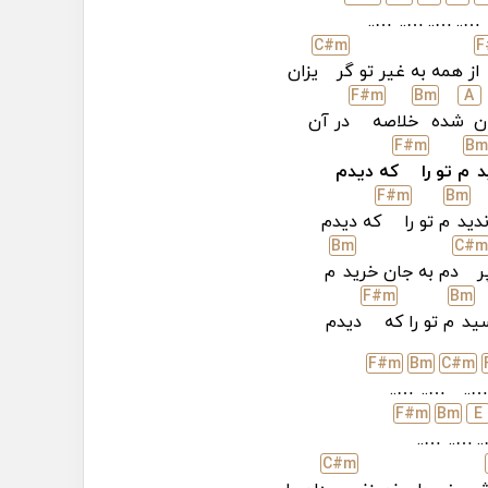
…..
…..
…..
…..
C#
m
F
از همه به غیر تو گر
یزان
F#
m
B
m
A
ن
شده
خلاصه
در آن
F#
m
B
m
د
م تو را
که دیدم
F#
m
B
m
دید
م تو را
که دیدم
B
m
C#
m
ر
دم به جان خرید
م
F#
m
B
m
ید
م تو را که
دیدم
F#
m
B
m
C#
m
…..
…..
….
F#
m
B
m
E
…..
…..
…
C#
m