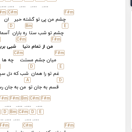
…..
…..
…..
…..
…..
#
m
C#
m
F#
m
چشم من پی تو گشته حیر
ان
D
B
m
E
چشم تو شب ستا
ره باران
آسما
C#
m
F#
m
من از تمام دنیا
شبی بری
C#
m
F#
m
میان جشم مستت
چه ها ن
D
E
غم تو را همان
شب که دل سپ
A
D
قسم به جان تو
من به جان رس
F#
m
F#
m
B
m
C#
m
F#
m
.
…..
…..
…..
…..
D
B
m
C#
m
D
E
..
…..
…..
…..
…..
F#
m
C#
m
F#
m