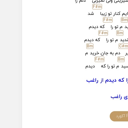
یرینی ولی نمیزنی
دلم را
F#
m
یم کنار تو زیبا
شد
F#
m
B
m
د
م تو را
که دیدم
F#
m
B
m
دید
م تو را
که دیدم
B
m
C#
m
ر
دم به جان خرید
م
F#
m
B
m
ید
م تو را که
دیدم
ا که دیدم
از
راغب
ی راغب