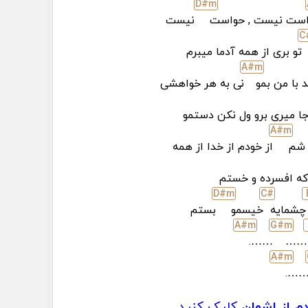
D#
m
ست نیست , حواست
نیست
C
تو بری از همه آدما میبرم
A#
m
د با من بمو
نی به هر خواهشی
ا میری برو ول نکن دستمو
A#
m
ر شم
از خودم از خدا از همه
ه افسرده و خستم
D#
m
C#
چشمایه
خیسمو
بستم
A#
m
G#
m
…….
……
A#
m
……
م از اشوان
کلیک کنید