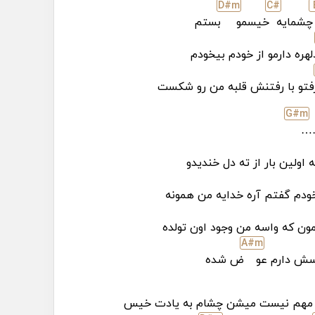
D#
m
C#
چشمایه
خیسمو
بستم
لهره دارمو از خودم بیخودم
فتو با رفتنش قلبه من رو شکست
G#
m
…
 اولین بار از ته دل خندیدو
خودم گفتم آره خدایه من همونه
ون که واسه من وجود اون تولده
A#
m
سش دارم عو
ض شده
مهم نیست میشن چشام به یادت خیس