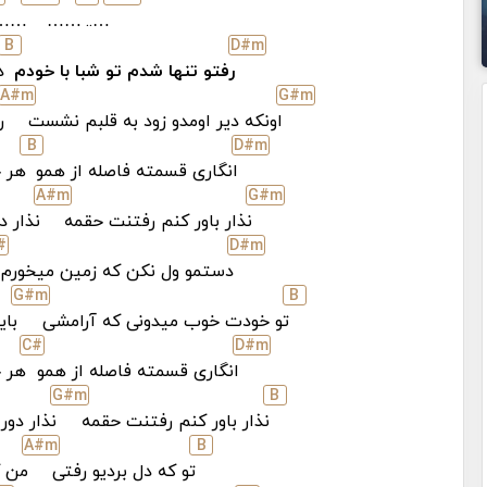
……
……
…..
B
D#
m
رفتو تنها شدم تو شبا با خودم
د
A#
m
G#
m
اونکه دیر اومدو زود به قلبم نشست
ر
B
D#
m
انگاری قسمته فاصله از همو
هر ج
A#
m
G#
m
نذار باور کنم رفتنت حقمه
نذار د
#
D#
m
دستمو ول نکن که زمین میخورم
G#
m
B
تو خودت خوب میدونی که آرامشی
بای
C#
D#
m
انگاری قسمته فاصله از همو
هر ج
G#
m
B
نذار باور کنم رفتنت حقمه
نذار دو
A#
m
B
تو که دل بردیو رفتی
من ک