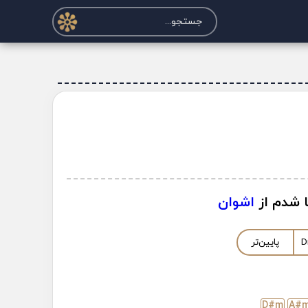
ا شدم از
اشوان
D
پایین‌تر
D#
m
A#