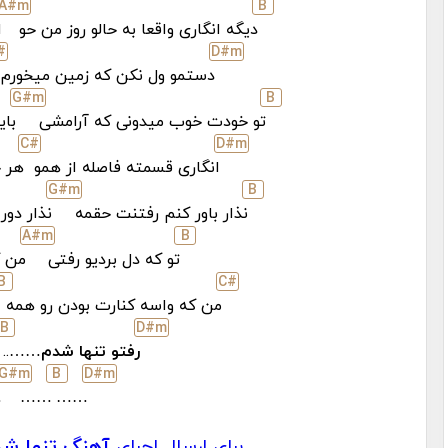
A#
m
B
دیگه انگاری واقعا به حالو روز من حو
ا
#
D#
m
دستمو ول نکن که زمین میخورم
G#
m
B
تو خودت خوب میدونی که آرامشی
بای
C#
D#
m
انگاری قسمته فاصله از همو
هر ج
G#
m
B
نذار باور کنم رفتنت حقمه
نذار دو
A#
m
B
تو که دل بردیو رفتی
من ک
B
C#
من که واسه کنارت بودن رو همه
B
D#
m
رفتو تنها شدم
……..
G#
m
B
D#
m
.
……
……
برای ارسال اجرای
آهنگ تنها شد