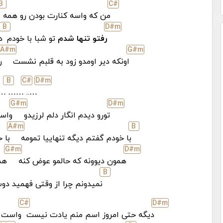
B
C#
من که واسه کنارت بودن رو همه
B
D#
m
رفتو تنها شدم
تو شبا با خودم
د
A#
m
G#
m
اونکه دیر اومدو زود به قلبم نشست
ر
B
C#
D#
m
…
……
…..
G#
m
D#
m
تورو دیدم انگار دلم لرزیدو
واسه
A#
m
B
با خودم گفتم دیگه تنهاییا تمومه
با 
G#
m
D#
m
همون دیوونه که حالمو عوض کنه
هم
B
نمیدونم چرا از وقتی فهمید دو
C#
D#
m
دیگه حتی امروز اسم منم یادت نیست
واست 