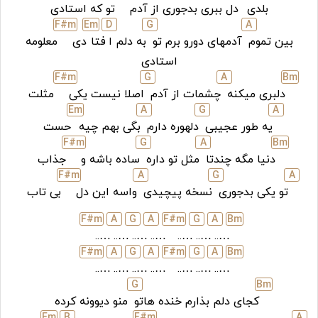
بلدی
دل ببری بدجوری از آدم
تو که استادی
F#
m
E
m
D
G
A
بین تموم
آدمهای دورو برم تو
به دلم ا
فتا
دی
معلومه
استادی
F#
m
G
A
B
m
دلبری میکنه
چشمات از آدم
اصلا نیست یکی
مثلت
E
m
A
G
A
یه طور عجیبی
دلهوره دارم
بگی بهم چیه
حست
F#
m
G
A
B
m
دنیا مگه چندتا
مثل تو داره
ساده باشه و
جذاب
F#
m
A
G
A
تو یکی بدجوری
نسخه پیچیدی
واسه این دل
بی تاب
F#
m
A
G
A
F#
m
G
A
B
m
…..
…..
…..
…..
…..
…..
…..
F#
m
A
G
A
F#
m
G
A
B
m
…..
…..
…..
…..
…..
…..
…..
G
B
m
کجای دلم بذارم خنده هاتو
منو دیوونه کرده
E
m
B
F#
m
A