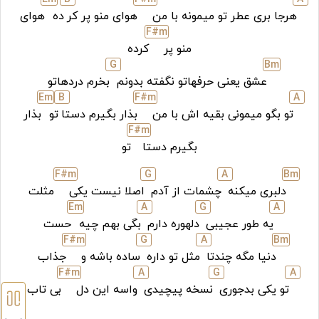
هرجا بری عطر تو میمونه با من
هوای منو پر کر
ده
هوای
F#
m
منو پر
کرده
G
B
m
عشق یعنی حرفهاتو نگفته بدونم
بخرم دردهاتو
E
m
B
F#
m
A
تو بگو میمونی بقیه اش با من
بذار بگیرم دستا
تو
بذار
F#
m
بگیرم دستا
تو
F#
m
G
A
B
m
دلبری میکنه
چشمات از آدم
اصلا نیست یکی
مثلت
E
m
A
G
A
یه طور عجیبی
دلهوره دارم
بگی بهم چیه
حست
F#
m
G
A
B
m
دنیا مگه چندتا
مثل تو داره
ساده باشه و
جذاب
F#
m
A
G
A
تو یکی بدجوری
نسخه پیچیدی
واسه این دل
بی تاب