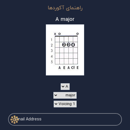
راهنمای آکوردها
A major