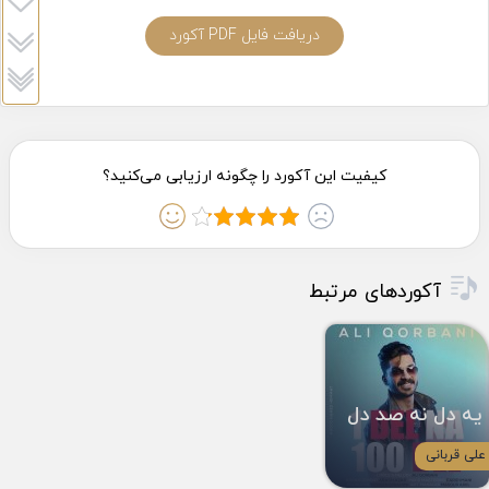
دریافت فایل PDF آکورد
آکوردهای مرتبط
یه دل نه صد دل
علی قربانی