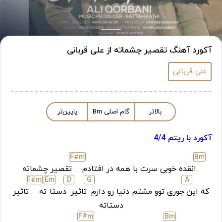
آکورد آهنگ تقصیر چشماته از علی قربانی
علی قربانی
بالاتر
گام اصلی
m
B
پایین‌تر
آکورد با ریتم 4/4
F#
m
B
m
انقده خوبی سرت با همه در افتادم
تقصیر چشماته
F#
m
E
m
D
G
A
که این
جوری توو مشتم دنیا رو دارم
تاثیر
دستا
ته
تاثیر
دستاته
F#
m
B
m