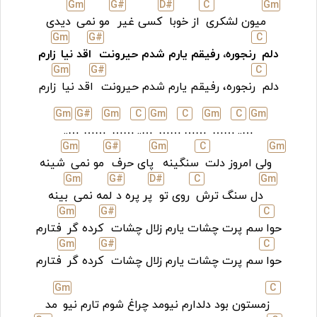
G
m
G#
D#
C
G
m
میون لشکری
از خوبا
کسی‌ غیر
مو نمی
‌‌دیدی
G
m
G#
C
دلم
رنجوره، رفیقم یارم شدم حیرونت
اقد نیا
زارم
G
m
G#
C
دلم
رنجوره، رفیقم یارم شدم حیرونت
اقد نیا
زارم
G
m
G#
G
m
C
G
m
C
G
m
C
G
m
…..
……
……
…..
……
……
……
…..
G
m
G#
G
m
C
G
m
ولی‌ امروز دلت
سنگینه
پای حرف
مو نمی
‌‌شینه
G
m
G#
D#
C
G
m
دل سنگ ترش
روی تو
پر پره د
لمه نمی‌
بینه
G
m
G#
C
حوا
سم پرت چشات یارم زلال چشات
کرده گر
فتارم
G
m
G#
C
حوا
سم پرت چشات یارم زلال چشات
کرده گر
فتارم
G
m
C
زمستون بود دلدارم نیومد چراغ شوم تارم نیو
مد