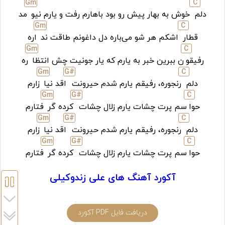
G
m
C
دلم
خوش به بهار پیش رو بود باهارم رفت و یارم نیو
مد
G
m
C
قطار
اشکم هر شو می‌‌باره دل داغونم طاقت ند
اره
G
m
C
رفیقو
ن ببرین خبر به یارم که یار جونیت چش انتظا
ره
G
m
G#
C
دلم
رنجوره، رفیقم یارم شدم حیرونت
اقد نیا
زارم
G
m
G#
C
حوا
سم پرت چشات یارم زلال چشات
کرده گر
فتارم
G
m
G#
C
دلم
رنجوره، رفیقم یارم شدم حیرونت
اقد نیا
زارم
G
m
G#
C
حوا
سم پرت چشات یارم زلال چشات
کرده گر
فتارم
آکورد آهنگ های علی زندوکیلی
دریافت فایل PDF آکورد