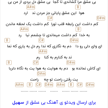
بی عشق مرا کشاندی تا کجا
بی عشق دل بردی از من بی
A#
m
B
هوا
این عشق پایانی جز مردن ند
ارد
C#
D#
m
کم داشت این رابطه قلب تورا
کم داشت یک لحظه ماندن
A#
m
B
به خدا
کم داشت میماندی تا چشمم نبا
رد
B
C#
D#
m
ای وای دلی رو دا
دم به نگاری که ندا
رم دل به یاری که نما
A#
m
ند به کنارم به کنا
رم
B
C#
D#
m
ای کاش نمانده بو
دم به هوایت به هوا
یت به نگاه دلربا
D#
m
یت رفتی راحت تو چه
راحت
A#
m
B
C#
D#
m
A#
m
B
C#
D#
m
……
……
……
……
……
……
……
برای ارسال ویدئو ی آهنگ بی عشق از
سهیل