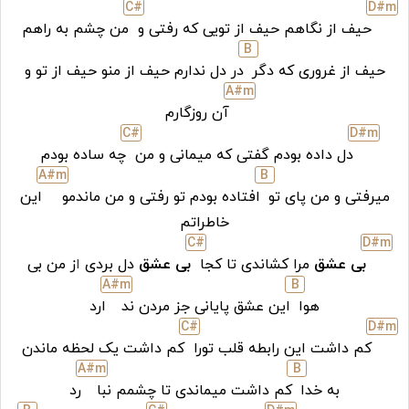
C#
D#
m
حیف از نگاهم حیف از تویی که رفتی و
من چشم به راهم
B
حیف از غروری که دگر
در دل ندارم حیف از منو حیف از تو و
A#
m
آن روزگارم
C#
D#
m
دل داده بودم گفتی که میمانی و من
چه ساده بودم
A#
m
B
میرفتی و من پای تو
افتاده بودم تو رفتی و من ماندمو
این
خاطراتم
C#
D#
m
بی عشق
مرا کشاندی تا کجا
بی عشق
دل بردی
ا
ز من بی
A#
m
B
هوا
این عشق پایانی جز مردن ند
ارد
C#
D#
m
کم داشت این رابطه قلب تورا
کم داشت یک لحظه ماندن
A#
m
B
به خدا
کم داشت میماندی تا چشمم نبا
رد