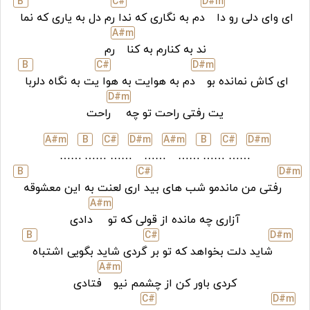
B
C#
D#
m
ای وای دلی رو دا
دم به نگاری که ندا
رم دل به یاری که نما
A#
m
ند به کنارم به کنا
رم
B
C#
D#
m
ای کاش نمانده بو
دم به هوایت به هوا
یت به نگاه دلربا
D#
m
یت رفتی راحت تو چه
راحت
A#
m
B
C#
D#
m
A#
m
B
C#
D#
m
……
……
……
……
……
……
……
B
C#
D#
m
رفتی من ماندمو شب های بید
اری لعنت به این معشوقه
A#
m
آزاری چه مانده از قولی که تو
دادی
B
C#
D#
m
شاید دلت بخواهد که تو بر
گردی شاید بگویی اشتباه
A#
m
کردی باور کن از چشمم نیو
فتادی
C#
D#
m