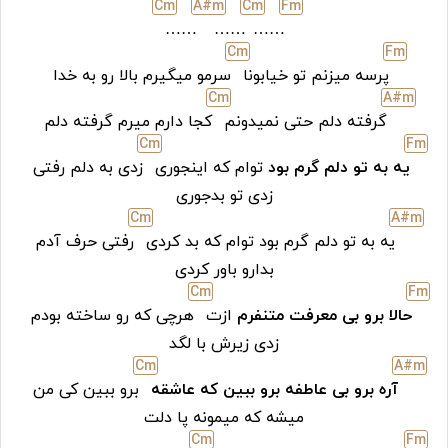
C
m
A#
m
C
m
F
m
……
……
……
C
m
F
m
پرسه میزنم تو خیابونا
سرمو میگیرم بالا رو به خدا
C
m
A#
m
گرفته دلم حتی نمیدونم
کجا دارم میرم گرفته دلم
C
m
F
m
یه به تو دلم گرم بود
توام که اینجوری
زدی به دلم رفتی
زدی تو بدجوری
C
m
A#
m
یه به تو دلم گرم بود توام که بد کردی
رفتی حرف آدم
بدارو باور کردی
C
m
F
m
حالا برو بی معرفت متنفرم
ازت
هرچی که رو ساخته بودم
زدی زیرش با لگد
C
m
A#
m
آره برو بی عاطفه برو ببین که عاشقه
برو ببین کی من
میشه که میمونه پا دلت
C
m
F
m