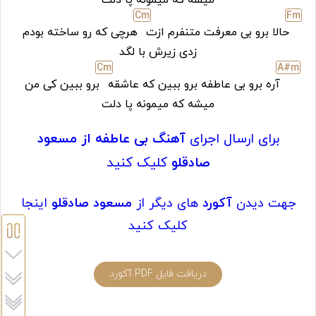
میشه که میمونه پا دلت
C
m
F
m
حالا برو بی معرفت متنفرم ازت
هرچی که رو ساخته بودم
زدی زیرش با لگد
C
m
A#
m
آره برو بی عاطفه برو ببین که عاشقه
برو ببین کی من
میشه که میمونه پا دلت
برای ارسال اجرای
آهنگ بی عاطفه از مسعود
صادقلو
کلیک کنید
جهت دیدن
آکورد
های دیگر از
مسعود صادقلو
اینجا
کلیک کنید
دریافت فایل PDF آکورد