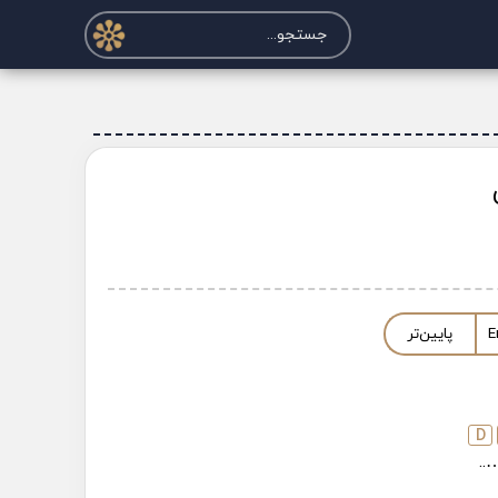
E
پایین‌تر
D
….