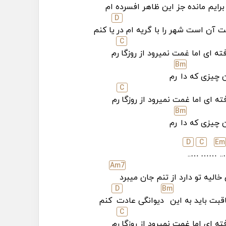
رایم مانده جز این ظاهر افسرده ام
D
 آن است شهر را با گریه ام در
یا کنم
C
ته ای اما غمت نمیرود از روزگا
رم
B
m
 چیزی که دا
رم
C
ته ای اما غمت نمیرود از روزگا
رم
B
m
 چیزی که دا
رم
D
C
E
m
…..
……
…
A
m7
خالیه تو دارد از تنم جان میبرد
D
B
m
بت باید به این
دیوانگی عادت
کنم
C
ته ای اما غمت نمیرود از روزگا
رم