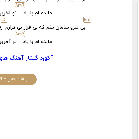
A
m7
مانده ام با یاد
تو آخرین
D
E
m
بی سرو سامان منم که بی قرار بی قرارم
رف
A
m7
مانده ام با یاد
تو آخرین
آکورد گیتار آهنگ های
دریافت فایل PDF آکورد