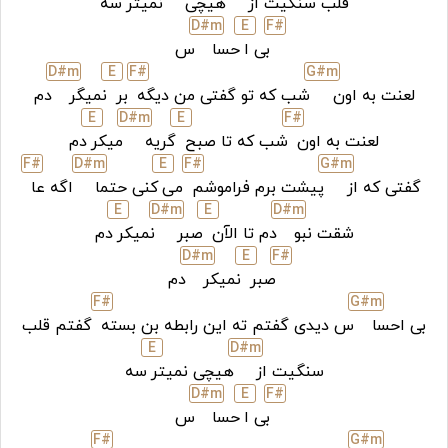
قلب سنگیت از
هیچی
نمیتر
سه
D#
m
E
F#
بی ا
حسا
س
D#
m
E
F#
G#
m
لعنت به اون
شب که تو گفتی من دیگه
بر
نمیگر
دم
E
D#
m
E
F#
لعنت به اون
شب که تا صبح
گریه
میکر
دم
F#
D#
m
E
F#
G#
m
گفتی که از
پیشت برم فراموشم
می
کنی حتما
اگه عا
E
D#
m
E
D#
m
شقت نبو
دم تا الآن
صبر
نمیکر
دم
D#
m
E
F#
صبر
نمیکر
دم
F#
G#
m
بی احسا
س دیدی گفتم ته این رابطه بن بسته
گفتم قلب
E
D#
m
سنگیت از
هیچی نمیتر
سه
D#
m
E
F#
بی ا
حسا
س
F#
G#
m