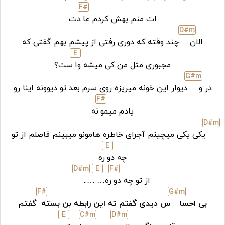
F#
ات منم بهش کردم عا
دت
D#
m
الان
چند وقته که دوری رفتی از پیشم بهم گفتی که
E
مجبوری مثل من کی میشه وا
ست؟
G#
m
در و
دیوار این خونه میریزه روی سرم بعد تو دیوونه اینا رو
F#
یادم میمو
نه
D#
m
یکی یکی میچینم آجرای خاطره هامونو میبینم فاصلم از تو
E
چه دو
ره
D#
m
E
F#
از تو چه دو
ره…
…..
F#
G#
m
بی احسا
س دیدی گفتم ته این رابطه بن بسته
گفتم
E
C#
m
D#
m