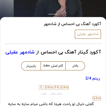
آکورد آهنگ بی احساس از شادمهر
شادمهر عقیلی
آکورد گیتار آهنگ بی احساس
از
شادمهر عقیلی
بالاتر
گام اصلی
m
G#
پایین‌تر
ریتم 2/4
E
D#
m
F#
G#
m
…..
…..
…..
G#
m
گفتی خیال تو راحت هرجا که باشی میام سایه به سایه