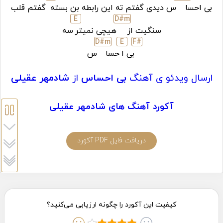
بی احسا
س دیدی گفتم ته این رابطه بن بسته
گفتم قلب
E
D#
m
سنگیت از
هیچی نمیتر
سه
D#
m
E
F#
بی ا
حسا
س
ارسال ویدئو ی آهنگ
بی احساس
از
شادمهر عقیلی
آکورد آهنگ های شادمهر عقیلی
دریافت فایل PDF آکورد