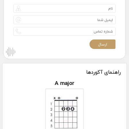
راهنمای آکوردها
A major