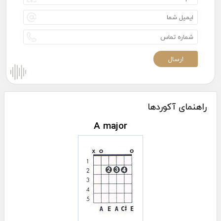
راهنمای آکوردها
A major