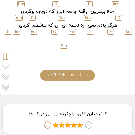
E
m
G
F
A
m
حالا بهترین
وقته
واسه این
که دوباره برگردى
A
m
G
D
m
E
m
G
هرگز یادم نمى
ره لحظه اى
رو که عاشقم
کردى
G
D
m
E
m
G
E
m
G
F
A
m
…..
……….
…………
………..
………..
…………
………..
A
m
……
دریافت فایل PDF آکورد