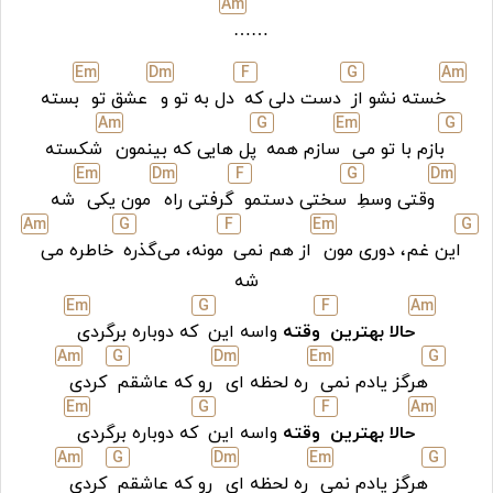
A
m
……
E
m
D
m
F
G
A
m
خسته نشو از
دست دلى که
دل به تو و
عشق تو
بسته
A
m
G
E
m
G
بازم با تو مى
سازم همه
پل هایى که بینمون
شکسته
E
m
D
m
F
G
D
m
وقتی وسطِ
سختی دستمو
گرفتی راه
مون یکی
شه
A
m
G
F
E
m
G
این غم، دوری مون
از هم نمى
مونه، می‌گذره
خاطره مى
شه
E
m
G
F
A
m
حالا بهترین
وقته
واسه این
که دوباره برگردى
A
m
G
D
m
E
m
G
هرگز یادم نمى
ره لحظه اى
رو که عاشقم
کردى
E
m
G
F
A
m
حالا بهترین
وقته
واسه این
که دوباره برگردى
A
m
G
D
m
E
m
G
هرگز یادم نمى
ره لحظه اى
رو که عاشقم
کردى