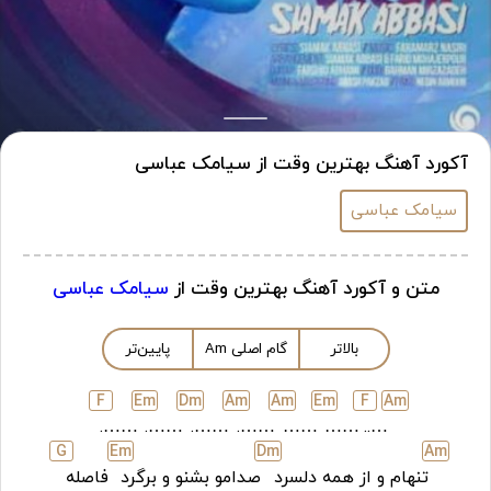
آکورد آهنگ بهترین وقت از سیامک عباسی
سیامک عباسی
متن و آکورد آهنگ بهترین وقت از
سیامک عباسی
بالاتر
گام اصلی
m
A
پایین‌تر
F
E
m
D
m
A
m
A
m
E
m
F
A
m
…….
…….
…….
…….
……
……
…..
G
E
m
D
m
A
m
تنهام و از همه دلسرد
صدامو بشنو و برگرد
فاصله