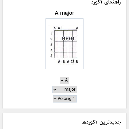
راهنمای آکورد
A major
جدیدترین آکوردها