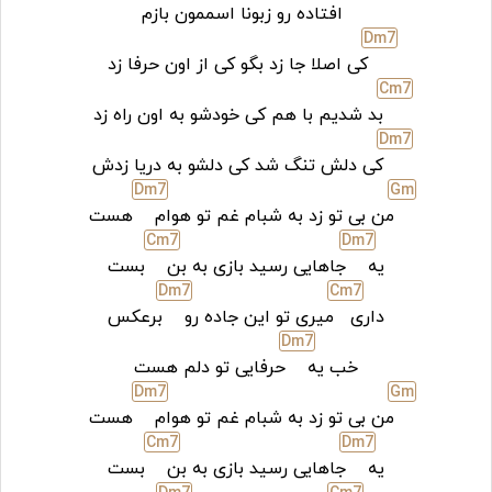
افتاده رو زبونا اسممون بازم
D
m7
کی اصلا جا زد بگو کی از اون حرفا زد
C
m7
بد شدیم با هم کی خودشو به اون راه زد
D
m7
کی دلش تنگ شد کی دلشو به دریا زدش
D
m7
G
m
من بی تو زد به شبام غم تو هوام
هست
C
m7
D
m7
یه
جاهایی رسید بازی به بن
بست
D
m7
C
m7
داری
میری تو این جاده رو
برعکس
D
m7
خب یه
حرفایی تو دلم هست
D
m7
G
m
من بی تو زد به شبام غم تو هوام
هست
C
m7
D
m7
یه
جاهایی رسید بازی به بن
بست