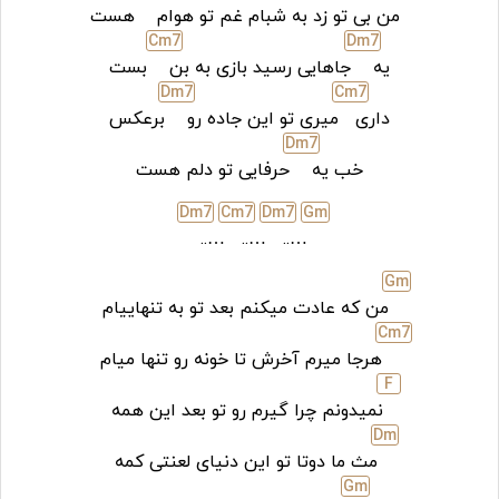
من بی تو زد به شبام غم تو هوام
هست
C
m7
D
m7
یه
جاهایی رسید بازی به بن
بست
D
m7
C
m7
داری
میری تو این جاده رو
برعکس
D
m7
خب یه
حرفایی تو دلم هست
D
m7
C
m7
D
m7
G
m
…..
…..
…..
G
m
من که عادت میکنم بعد تو به تنهاییام
C
m7
هرجا میرم آخرش تا خونه رو تنها میام
F
نمیدونم چرا گیرم رو تو بعد این همه
D
m
مث ما دوتا تو این دنیای لعنتی کمه
G
m