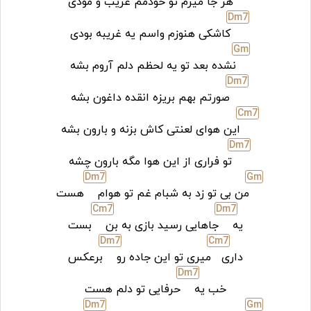
هر جا میرم تو خودمم غریب و مودی
D
m7
کاشکی هنوزم واسم یه غریبه بودی
G
m
نشده بعد تو یه لحظم دلم آروم بشه
D
m7
صورتم بهم بریزه انقده داغون بشه
C
m7
این هوای لعنتی کاش بزنه و بارون بشه
D
m7
تو فراری از این هوا مگه بارون چشه
D
m7
G
m
من بی تو زد به شبام غم تو هوام
هست
C
m7
D
m7
یه
جاهایی رسید بازی به بن
بست
D
m7
C
m7
داری
میری تو این جاده رو
برعکس
D
m7
خب یه
حرفایی تو دلم هست
D
m7
G
m