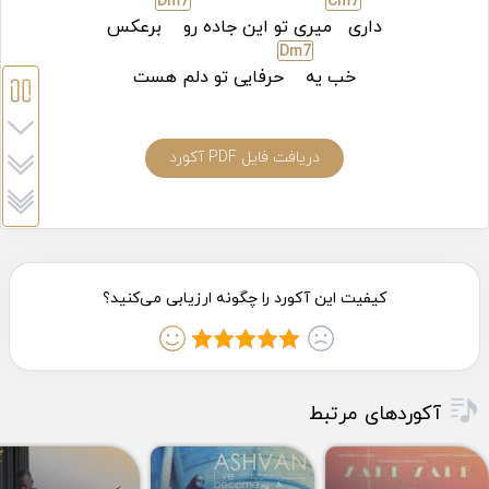
D
m7
C
m7
داری
میری تو این جاده رو
برعکس
D
m7
خب یه
حرفایی تو دلم هست
دریافت فایل PDF آکورد
آکوردهای مرتبط