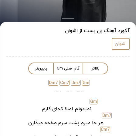
آکورد آهنگ بن بست از اشوان
اشوان
بالاتر
گام اصلی
m
G
پایین‌تر
D
m7
C
m7
D
m7
G
m
…..
…..
…..
G
m
نمیدونم اصلا کجای کارم
D
m7
هر جا میرم پشت سرم صفحه میذارن
C
m7