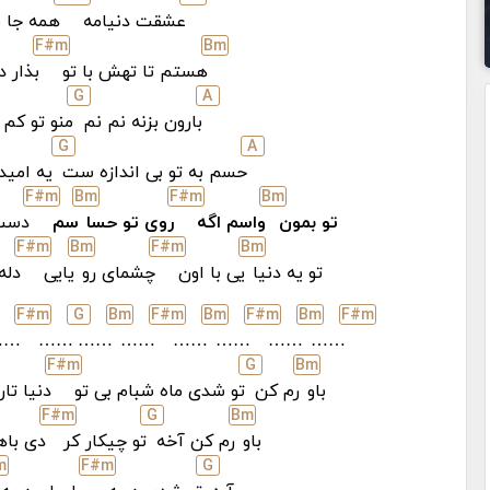
عشقت دنیامه
همه جا 
F#
m
B
m
هستم تا تهش با تو
بذار 
G
A
بارون بزنه نم نم
منو تو کم
G
A
حسم به تو بی اندازه ست
یه امید
F#
m
B
m
F#
m
B
m
تو بمون
واسم اگه
روی تو حسا
سم
دست
F#
m
B
m
F#
m
B
m
تو یه دنیا
یی با اون
چشمای رو
یایی
دله
F#
m
G
B
m
F#
m
B
m
F#
m
B
m
F#
m
……
……
……
……
……
……
……
……
F#
m
G
B
m
باو
رم کن
تو شدی ماه شبام بی تو
دنیا تار
F#
m
G
B
m
باو
رم کن آخه
تو چیکار کر
دی باه
m
F#
m
G