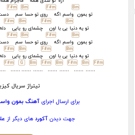
آره
تو شدی همه
ماجرام همه
F#
m
B
m
F#
m
B
m
تو بمون
واسم اگه
روی تو حسا
سم
دست
F#
m
B
m
F#
m
B
m
تو یه دنیا
یی با اون
چشمای رو
یایی
دله
F#
m
B
m
F#
m
B
m
تو بمون
واسم اگه
روی تو حسا
سم
دست
F#
m
B
m
F#
m
B
m
تو یه دنیا
یی با اون
چشمای رو
یایی
دله
F#
m
G
B
m
F#
m
B
m
F#
m
B
m
F#
m
……
……
……
……
……
……
……
……
تیتراژ سریال کیزی
برای ارسال اجرای
آهنگ بمون واسم 
جهت دیدن
آکورد
های دیگر از
عل