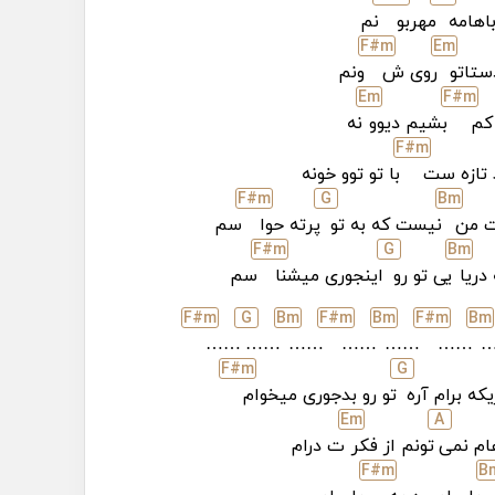
باهامه
مهربو
نم
F#
m
E
m
دستاتو
روی ش
ونم
E
m
F#
m
 کم
بشیم دیوو
نه
F#
m
 تازه ست
با تو توو خونه
F#
m
G
B
m
 من
نیست که به تو
پرته حوا
سم
F#
m
G
B
m
 دریا
یی تو رو
اینجوری میشنا
سم
F#
m
G
B
m
F#
m
B
m
F#
m
B
m
……
……
……
……
……
……
F#
m
G
یکه برام آره
تو رو بدجوری میخوام
E
m
A
ام نمی
تونم از فکر
ت درام
F#
m
B