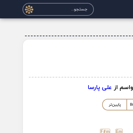
واسم از
علی پارسا
B
پایین‌تر
F#
m
E
m