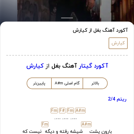
آکورد آهنگ بغل از کیارش
کیارش
آکورد گیتار
آهنگ بغل
از
کیارش
بالاتر
گام اصلی
m
A#
پایین‌تر
ریتم 2/4
F
m
F#
F
m
A#
m
…..
…..
…..
F
m
A#
m
بارون پشت
شیشه رفته و دیگه
نیست که