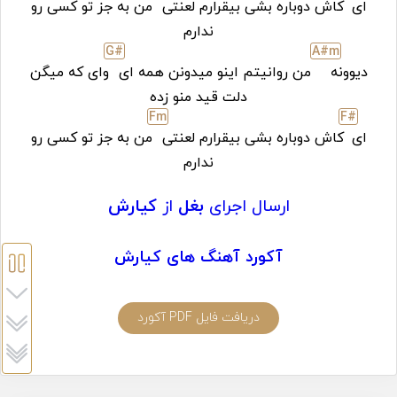
ای
کاش دوباره بشی بیقرارم لعنتی
من به جز تو کسی رو
ندارم
G#
A#
m
دیوونه
من روانیتم اینو میدونن همه ای
وای که میگن
دلت قید منو زده
F
m
F#
ای
کاش دوباره بشی بیقرارم لعنتی
من به جز تو کسی رو
ندارم
ارسال اجرای
بغل
از
کیارش
آکورد آهنگ های کیارش
دریافت فایل PDF آکورد