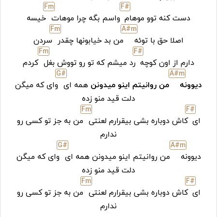
F
m
F#
دست کنه توو موهام
واسم بگه چرا موهات
خیسه
F
m
A#
m
اصلا حق با توئه
من بد خیابونها چقدر
سردن
F
m
F#
دارم از اون کوچه
رد میشم که تو رو تووش بغل
کردم
G#
A#
m
دیوونه
من روانیتم اینو میدونن
همه ای
وای که میگن
دلت قید منو زده
F
m
F#
ای
کاش دوباره بشی بیقرارم لعنتی
من به جز تو کسی رو
ندارم
G#
A#
m
دیوونه
من روانیتم اینو میدونن همه ای
وای که میگن
دلت قید منو زده
F
m
F#
ای
کاش دوباره بشی بیقرارم لعنتی
من به جز تو کسی رو
ندارم