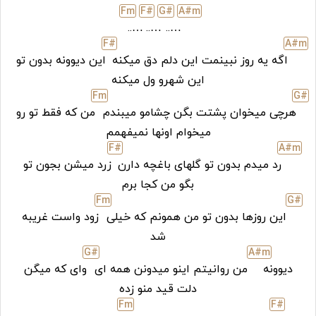
F
m
F#
G#
A#
m
…..
…..
…..
F#
A#
m
اگه یه روز نبینمت این دلم دق میکنه
این دیوونه بدون تو
این شهرو ول میکنه
F
m
G#
هرچی میخوان پشتت بگن چشامو میبندم
من که فقط تو رو
میخوام اونها نمیفهمم
F#
A#
m
رد میدم بدون تو گلهای باغچه دارن
زرد میشن بجون تو
بگو من کجا برم
F
m
G#
این روزها بدون تو من همونم که خیلی
زود واست غریبه
شد
G#
A#
m
دیوونه
من روانیتم اینو میدونن همه ای
وای که میگن
دلت قید منو زده
F
m
F#