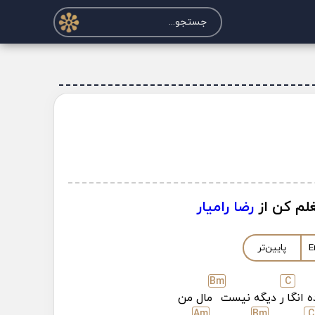
غلم کن از
رضا رامیار
E
پایین‌تر
B
m
C
 انگا
ر دیگه نیست
مال من
A
m
B
m
C