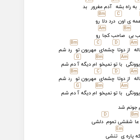
به راه بشه
آدم مغرور
بد
B
m
C
مه ی اون
درد دلا
رو
A
m
B
m
ب بی
صاحب کجا
رو
B
m
C
D
A
m
له
از دوتا
چشمای
مهربون تو
رد شم
G
B
m
A
m
وونگی
با تو نمیخو
ام دیگه آ
دم شم
B
m
C
D
A
m
له
از دوتا
چشمای
مهربون تو
رد
شم
G
B
m
A
m
وونگی
با تو نمیخو
ام دیگه آ
دم شم
م جونم شد
D
B
m
عا
شقشی تموم
دلشی
E
m
که پاره ی
تنشی