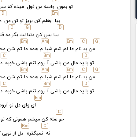
تو بمون
واسه من قول
میده که سر
D
E
m
بیا
بغلم کن
بریز تو تن من
ه
C
G
D
بیا بس کن دنبا
لت بگر
ده قل
E
m
A
m
E
m
C
G
من بد
نام عا
لم شم شبا
م همه ما
تم شن محا
C
B
m
D
تو با
ید مال من باشی آ
روم تنم باشی خوبه
دی
E
m
A
m
E
m
C
G
من بد
نام عا
لم شم شبا
م همه ما
تم شن محا
C
B
m
D
تو با
ید مال من باشی آ
روم تنم باشی خوبه
دی
E
m
ای وای دل تو آرو
C
حو
صله کن میشم همونی که تو 
B
m
C
نه
نمیگذره
دل از تویی 