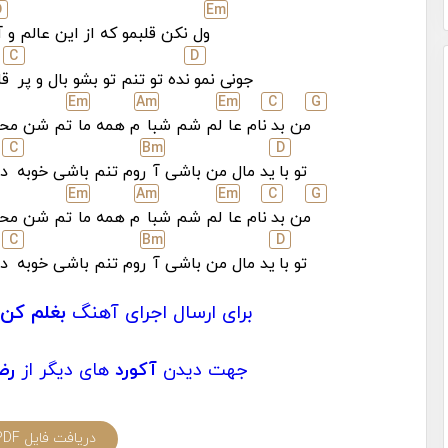
D
E
m
ول نکن قلبمو که از این عالم و آ
C
D
جونی نمو
نده تو تنم تو بشو بال و پر
قل
E
m
A
m
E
m
C
G
من بد
نام عا
لم شم شبا
م همه ما
تم شن محا
C
B
m
D
تو با
ید مال من باشی آ
روم تنم باشی خوبه
دی
E
m
A
m
E
m
C
G
من بد
نام عا
لم شم شبا
م همه ما
تم شن محا
C
B
m
D
تو با
ید مال من باشی آ
روم تنم باشی خوبه
دی
برای ارسال اجرای آهنگ
بغلم کن
جهت دیدن
آکورد
های دیگر از
رضا
دریافت فایل PDF آکورد