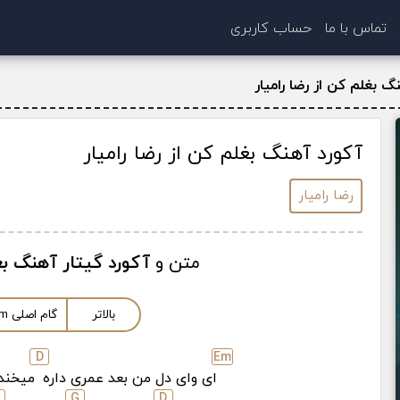
تماس با ما
حساب کاربری
گ بغلم کن از رضا رامیار
آکورد آهنگ بغلم کن از رضا رامیار
رضا رامیار
متن و
آکورد گیتار آهنگ ب
بالاتر
گام اصلی
m
D
E
m
ای وای دل من بعد عمری داره
میخنده
G
D