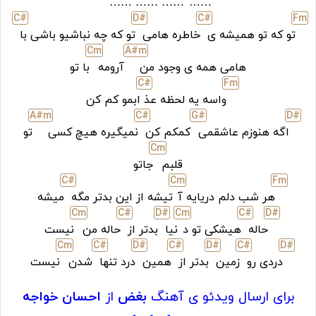
……
……
……
……
C#
D#
C#
F
m
تو که تو همیشه ی
خاطره هامی
تو که چه نباشیو باشی با
C
m
A#
m
هامی همه ی وجود من
آرومه
با تو
C#
F
m
واسه یه لحظه عذ
ابمو کم کن
A#
m
C#
G#
D#
اگه هنوزم عاشقمی
کمکم کن
نمیگیره هیچ کسی
تو
C
m
قلبم
جاتو
C#
C
m
F
m
هر شب دلم دریایه آ
تیشه از این بدتر مگه
میشه
C
m
C#
D#
C
m
C#
D#
حاله
هیشکی تو د
نیا
بدتر از
حاله من
نیست
C
m
C#
D#
C#
D#
C#
D#
دردی رو
زمین
بدتر از
همین
درد تنها
شدن
نیست
برای ارسال ویدئو ی آهنگ
بغض
از
احسان خواجه