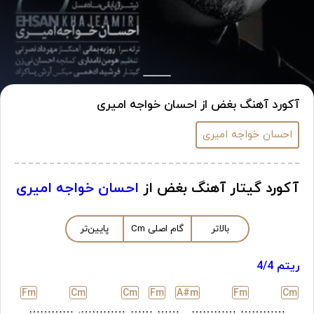
آکورد آهنگ بغض از احسان خواجه امیری
احسان خواجه امیری
آکورد گیتار آهنگ بغض از
احسان خواجه امیری
بالاتر
گام اصلی
m
C
پایین‌تر
ریتم 4/4
F
m
C
m
C
m
F
m
A#
m
F
m
C
m
…………
………….
……
……
…………
…………