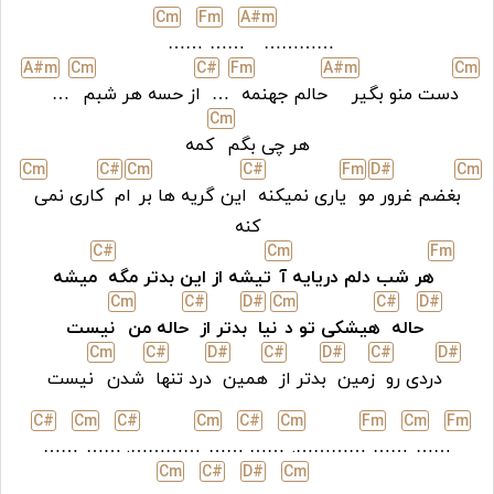
C
m
F
m
A#
m
……
……
…………
A#
m
C
m
C#
F
m
A#
m
C
m
دست منو بگیر
حالم جهنمه
…
از حسه هر شبم
…
C
m
هر چی بگم
کمه
C
m
C#
C
m
C#
F
m
D#
C
m
بغضم غرور
مو
یاری نمیکنه
این گریه ها بر
ام
کاری نمی
کنه
C#
C
m
F
m
هر شب دلم دریایه آ
تیشه از این بدتر مگه
میشه
C
m
C#
D#
C
m
C#
D#
حاله
هیشکی تو د
نیا
بدتر از
حاله من
نیست
C
m
C#
D#
C#
D#
C#
D#
دردی رو
زمین
بدتر از
همین
درد تنها
شدن
نیست
C#
C
m
C#
C
m
C#
C
m
F
m
C
m
F
m
……
……
………….
……
……
………….
……
……
C
m
C#
D#
C
m