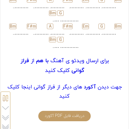
B
m
F#
m
A
F#
m
E
m
G
B
m
………..
………..
……….
……….
……….
……….
B
m
G
…..
…………
B
m
F#
m
A
F#
m
E
m
G
B
m
………..
………..
……….
……….
……….
……….
B
m
G
…..
…………
برای ارسال ویدئو ی آهنگ
با هم
از
فراز
گوانی
کلیک کنید
جهت دیدن
آکورد
های دیگر از فراز گوانی اینجا کلیک
کنید
دریافت فایل PDF آکورد