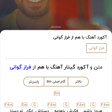
آکورد آهنگ با هم از فراز گوانی
فراز گوانی
متن و
آکورد گیتار آهنگ با هم
از
فراز گوانی
بالاتر
گام اصلی
m
B
پایین‌تر
B
m
F#
m
E
m
G
F#
m
G
F#
m
G
F#
m
هرجا
باشم
فکرش
باهامه
دستاش
انگار
تو دستا