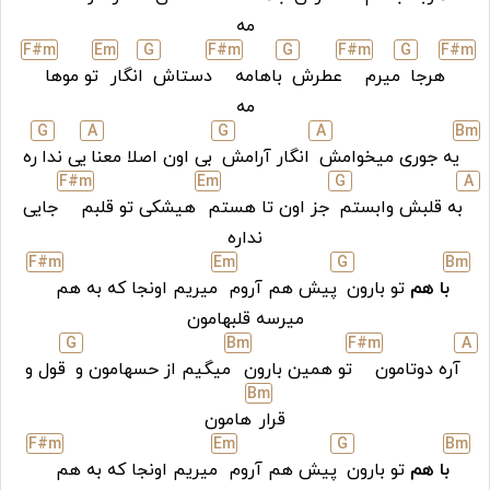
مه
F#
m
E
m
G
F#
m
G
F#
m
G
F#
m
هرجا
میرم
عطرش
باهامه
دستاش
انگار
تو موها
مه
G
A
G
A
B
m
یه جوری میخوامش
انگار آرامش
بی اون اصلا معنا
یی ندا
ره
F#
m
E
m
G
A
به قلبش وابستم
جز اون تا هستم
هیشکی تو قلبم
جایی
نداره
F#
m
E
m
G
B
m
با هم
تو بارون
پیش هم آروم
میریم اونجا که به هم
میرسه قلبهامون
G
B
m
F#
m
A
آره دوتامون
تو همین بارون
میگیم از حسهامون و
قول و
B
m
قرار
هامون
F#
m
E
m
G
B
m
با هم
تو بارون
پیش هم آروم
میریم اونجا که به هم