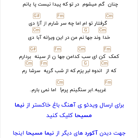
چنان
گم میشوم
در تو که پیدا نیست پا
یانم
G#
F
m
C
m
گرفتار تو ام اما چه سر
شارم
ا
ز
آزا
دی
C
m
G
C
m
خدا
وند جها
نم من در این ویرانه آبا
دی
G#
F
m
C
m
F
m
کمک
کن ای سب
کدامن جها
ن از سینه
بردارم
C
m
F
m
G
C
m
که از
اندوه لبر
یزم که از شب گریه
سرشا
رم
C
m
F
m
غریبه..ابر سنگینم پرم!
اما نمی بارم..
برای ارسال ویدئو ی آهنگ باغ خاکستر از
نیما
مسیحا
کلیک کنید
جهت دیدن
آکورد
های دیگر از
نیما مسیحا
اینجا