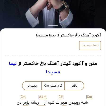
آکورد آهنگ باغ خاکستر از نیما مسیحا
نیما مسیحا
متن و آکورد گیتار آهنگ باغ خاکستر از
نیما
مسیحا
بالاتر
گام اصلی
m
C
پایین‌تر
C
m
A#
m
C#
C
m
شبه روییدن هجر
ت شبه از
ریشه پژمر
دن