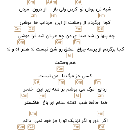
C
m
A#
m
C#
شبه تن پوش نو
کردن ولی باز
از درون
مردن
C
m
F
m
F
m
کجا
برگردم از وحشت از این
مرداب خا
موشی
C
m
G#
F
m
D#
چه پنها
ن شد صدا
ی من چه عریان شد فرا
موشی
C
m
G#
F
m
کجا برگردم از پرسه چراغ
عشق رو
شن نیست نه همر
اه و نه
G
هم
وحشت
C
m
کسی جز مرگ با
من نیست
G#
F
m
C
m
F
m
ردای
مرگ می
پوشم بر
هنه زیر این
خنجر
C
m
F
m
G
C
m
خدا
حافظ شب
تفته سلام ای
باغ
خاکستر
C
m
F
m
اگر
دور و اگر نزدیک
تو را جز خود نمی
دانم
C
m
G#
F
m
D#