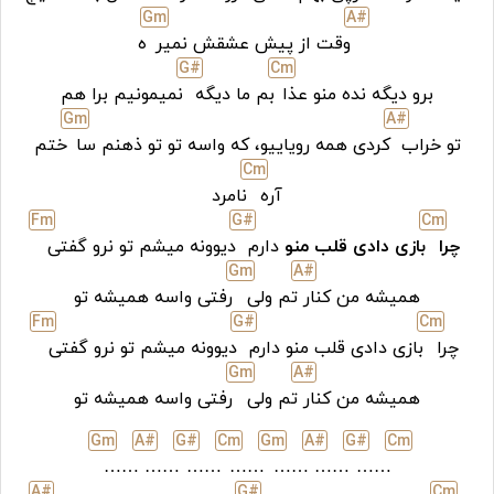
G
m
A#
وقت از پیش عشقش نمیر
ه
G#
C
m
برو دیگه نده منو عذا
بم ما دیگه
نمیمونیم برا هم
G
m
A#
تو خراب
کردی همه رویاییو، که واسه تو تو ذهنم سا
ختم
C
m
آره
نامرد
F
m
G#
C
m
چرا
بازی دادی قلب منو
دارم
دیوونه میشم تو نرو گفتی
G
m
A#
همیشه من کنار
تم ولی
رفتی واسه همیشه تو
F
m
G#
C
m
چرا
بازی دادی قلب منو دارم
دیوونه میشم تو نرو گفتی
G
m
A#
همیشه من کنار
تم ولی
رفتی واسه همیشه تو
G
m
A#
G#
C
m
G
m
A#
G#
C
m
……
……
……
……
……
……
……
A#
G#
C
m