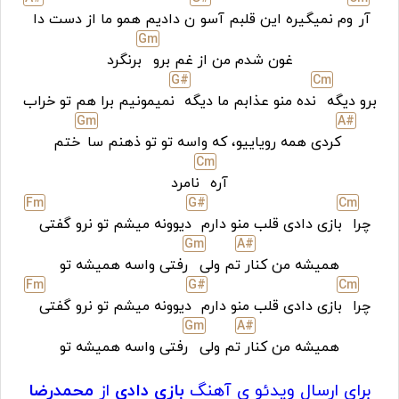
آر
وم نمیگیره این قلبم آسو
ن دادیم همو ما از دست دا
G
m
غون شدم من از غم برو
برنگرد
G#
C
m
برو دیگه
نده منو عذابم ما دیگه
نمیمونیم برا هم تو خراب
G
m
A#
کردی همه رویاییو، که واسه تو تو ذهنم سا
ختم
C
m
آره
نامرد
F
m
G#
C
m
چرا
بازی دادی قلب منو دارم
دیوونه میشم تو نرو گفتی
G
m
A#
همیشه من کنار
تم ولی
رفتی واسه همیشه تو
F
m
G#
C
m
چرا
بازی دادی قلب منو دارم
دیوونه میشم تو نرو گفتی
G
m
A#
همیشه من کنار
تم ولی
رفتی واسه همیشه تو
برای ارسال ویدئو ی آهنگ
بازی دادی
از
محمدرضا