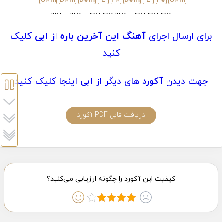
G#
m
D#
m
D#
m
E
F#
D#
m
E
F#
G#
m
…..
…..
…..
…..
…..
…..
…..
…..
برای ارسال اجرای
آهنگ این آخرین باره از ابی
کلیک
کنید
جهت دیدن
آکورد
های دیگر از
ابی
اینجا کلیک کنید
دریافت فایل PDF آکورد