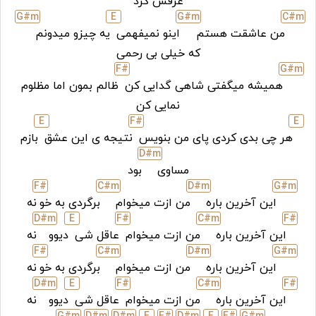
غرقش کرد
G#
m
E
G#
m
C#
m
من عاشقت هستم
اینو نمیفهمی
یه چیزو میدونم
که خیلی بی رحمی
F#
G#
m
همیشه میگفتی شاهی گدایی کن
ظالم بمون اما مظلوم
نمایی کن
E
F#
E
هر چی بدی کردی پای من بنویس
نتیجه ی این عشق
بازم
D#
m
مساوی
بود
F#
C#
m
D#
m
G#
m
این آخرین باره
من ازت میخوام
برگردی به خو
نه
D#
m
E
F#
C#
m
F#
این آخرین باره
من ازت میخوام
عاقل شی
دیوو
نه
F#
C#
m
D#
m
G#
m
این آخرین باره
من ازت میخوام
برگردی به خو
نه
D#
m
E
F#
C#
m
F#
این آخرین باره
من ازت میخوام
عاقل شی
دیوو
نه