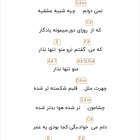
G#
m
نمی دونم
چیه شبیه عشقیه
C#
که از
روزای دور،میمونه یادگار
B
F#
که می
گفتم نرو منو
تنها نذار
A#7
A#SUS4
منو تنها نذار
D#
m
چهرت مثل
قلبم شکسته تر شده
G#
m
چشامون
تر شده هوا بدتر شده
C#
دلم می
خواد،بگی کجا بودی یه عمر
B
F#