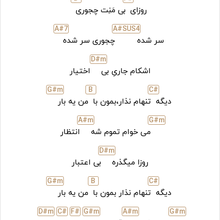
روزای
بی مَنِت چجوری
A#7
A#SUS4
سر شده
چجوری سر شده
D#
m
اشکام جاریِ بی
اختیار
G#
m
B
C#
دیگه
تنهام نذار،بمون با
من یه بار
A#
m
G#
m
می خوام تموم شه
انتظار
D#
m
روزا میگذره
بی اعتبار
G#
m
B
C#
دیگه
تنهام نذار بمون با
من یه بار
D#
m
C#
F#
G#
m
A#
m
G#
m