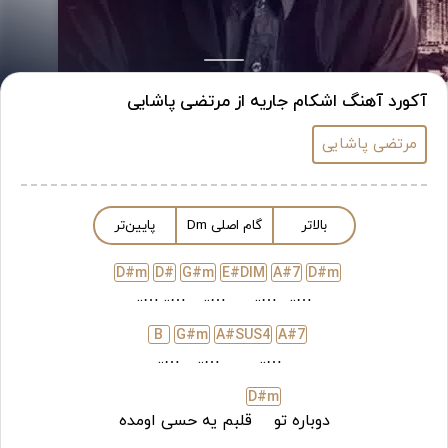
آکورد آهنگ اشکام جاریه از مرتضی پاشایی
مرتضی پاشایی
بالاتر
گام اصلی
m
D
پایین‌تر
D#
m
D#
G#
m
E#DIM
A#7
D#
m
…..
…..
…..
…..
…..
B
G#
m
A#SUS4
A#7
…..
…..
…..
D#
m
دوباره تو
قلبم یه حسی اومده