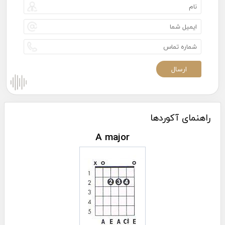
راهنمای آکوردها
A major