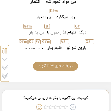
می خوام تموم شه
انتظار
D#
m
روزا میگذره
بی اعتبار
G#
m
B
C#
دیگه
تنهام نذار بمون با
من یه بار
D#
m
C#
F#
G#
m
A#
m
G#
m
بارون شو تو
قلبم ببار
…..
…..
…..
دریافت فایل PDF آکورد