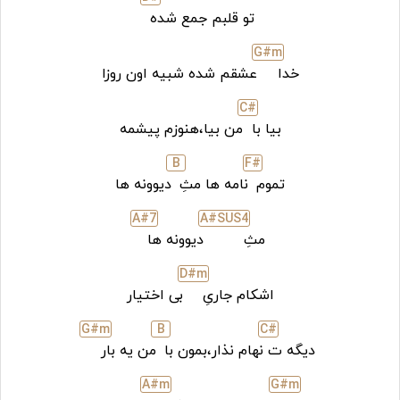
تو قلبم جمع شده
G#
m
خدا
عشقم شده شبیه اون روزا
C#
بیا با
من بیا،هنوزم پیشمه
B
F#
تموم
نامه ها مثِ
دیوونه ها
A#7
A#SUS4
مثِ
دیوونه ها
D#
m
اشکام جاریِ
بی اختیار
G#
m
B
C#
دیگه ت
نهام نذار،بمون با
من یه بار
A#
m
G#
m