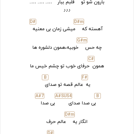
بارون شو تو
قلبم ببار
…..
…..
…..
♪♪♪
D#
D#
m
آهسته که
میشی زمان بی معنیه
G#
m
چه حس
خوبیه،همون دلشوره ها
C#
همون
حرفای خوب تو چشم خیس ما
B
F#
یه
عالم قصه تو صدای
A#7
A#SUS4
B
بی صدا صدای
بی صدا
D#
m
انگار یه
عالم حرف
D#