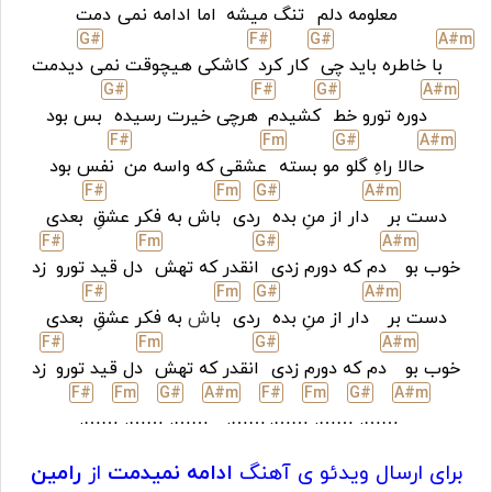
معلومه دلم
تنگ میشه
اما ادامه نمی
دمت
G#
F#
G#
A#
m
با خاطره باید چی
کار کرد
کاشکی هیچوقت نمی
دیدمت
G#
F#
G#
A#
m
دوره تورو خط
کشیدم
هرچی خیرت رسیده
بس بود
F#
F
m
G#
A#
m
حالا راهِ گلو
مو بسته
عشقی که واسه من
نفس بود
F#
F
m
G#
A#
m
دست بر
دار از منِ بده
ردی
باش به فکر عشقِ
بعدی
F#
F
m
G#
A#
m
خوب بو
دم که دورم زدی
انقدر که تهش
دل قید تورو
زد
F#
F
m
G#
A#
m
دست بر
دار از منِ بده
ردی
با
ش
به فکر عشقِ
بعدی
F#
F
m
G#
A#
m
خوب بو
دم که دورم زدی
انقدر که تهش
دل قید تورو
زد
F#
F
m
G#
A#
m
F#
F
m
G#
A#
m
…….
…….
…….
…….
…….
…….
…….
برای ارسال ویدئو ی آهنگ
ادامه نمیدمت
از
رامین