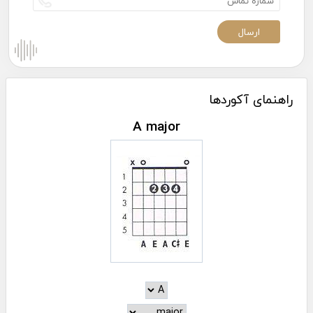
راهنمای آکوردها
A major