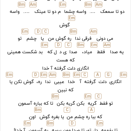
B
m
A
m
E
m
B
m
A
m
دو تا سمعک
….
واسه چشما
م دو تا عینک
…..
واسه
E
m
گوش
E
m
D
C
B
m
A
m
می دونی
فرقی ندا
ره گوش من
یا
چشم
تو
E
m
D
C
B
m
E
m
A
m
یه صدا
فقط
میاد،
صدا
ی د
ل که
بد شکست همینی
که هست
انگاری دلت گرفته آ خدا
E
m
D
E
m
A
m
B
m
E
m
C
A
G
E
m
انگاری
دلت
گرفته
آ
خدا
عیبی
ندا
ره،
گوش نکن یا
که نبین
B
m
E
m
C
تو فقط
گریه
بکن گریه بکن
تا که بباره آسمون
B
m
C
A
که ببا
ره چشم من
یا بغره گوش
اون
E
m
B
m
D
E
m
تا بفهمه
دل تو، تا صدا
مون برسه
به آسمون
آ خدا!