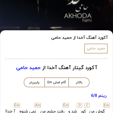
آکورد آهنگ آخدا از حمید حامی
حمید حامی
آکورد گیتار آهنگ آخدا از
حمید حامی
بالاتر
گام اصلی
m
E
پایین‌تر
ریتم 6/8
E
m
A
m
E
m
D
C
E
m
گوش من
کور
شد و
رفت چشم من
نمی شنوه
آ خدا!