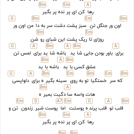
B
m
E
m
A
رها
کن ای پر
نده پر بگیر
G
B
m
E
m
B
m
اون ور جنگل تن
سبز پشت دشت سر به دا
من اون ور
B
m
E
m
روزای تا
ریک پشت این شبای رو
شن
G
A
B
m
A
B
m
A
برای
باور بودن جایی شا
ید
باشه شا
ید برای
لمس تن
B
m
A
B
m
عشق کسی با
ید
باشه با
ید
G
A
B
m
E
m
B
m
E
m
B
m
که سر
خستگیا
تو به روی
سینه بگیر
ه برای
دلواپسی
B
m
A
هات واسه سا
دگیت بمیر
ه
E
m
D
A7
E
m
G
A
B
m
قلب تو
قلب پرند
ه پوستت
اما
پوست شیر
زندون
تن و
B
m
E
m
A
رها
کن ای پر
نده پر بگیر
B
m
B
m