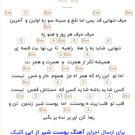
……
E
m
G
B
m
E
m
B
m
حرف تنهایی قد
یمی اما تلخ و سینه سو
زه اولین و
آخرین
B
m
حرف حرف هر روز و هنو
زه
G
B
m
A
B
m
A
B
m
A
تنهایی
شاید یه را
هه
راهیه
تا
بی نها
یت قصه
ی
B
m
A
B
m
A
همیشه تکر
ار هجرت
و
هجرت و هجر
ت
B
m
A
E
m
B
m
E
m
اما تو
این راه که همر
اه جز
هجوم
خار و خس
نیست
B
m
A
G
A
کسی شا
ید باشه شا
ید کسی که
دستاش قفس
نیست
E
m
D
A7
E
m
G
A
B
m
قلب تو
قلب پرند
ه پوستت
اما
پوست شیر
زندون
تن و
B
m
E
m
A
رها
کن ای پر
نده پر بگیر
برای ارسال اجرای
آهنگ پوست شیر از ابی
کلیک