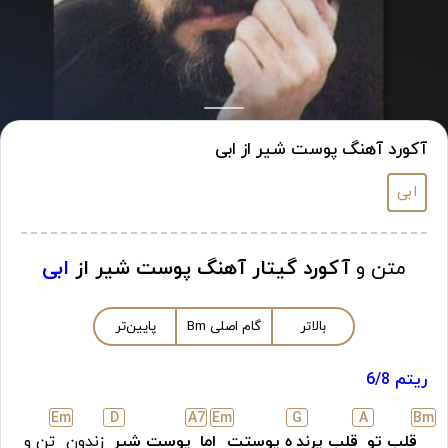
آکورد آهنگ پوست شیر از ابی
ابی
متن و
آکورد گیتار آهنگ پوست شیر از
ابی
بالاتر
گام اصلی
m
B
پایین‌تر
ریتم 6/8
E
m
D
A7
E
m
G
A
B
m
قلب تو
قلب پرند
ه پوستت
اما
پوست شیر
زندون
تن و