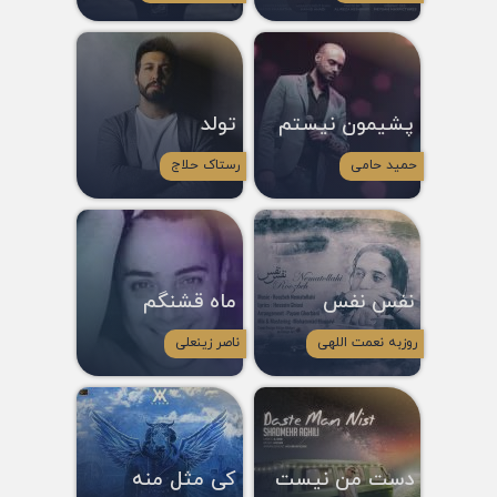
پشیمون نیستم
تولد
حمید حامی
رستاک حلاج
نفس نفس
ماه قشنگم
روزبه نعمت اللهی
ناصر زینعلی
دست من نیست
کی مثل منه