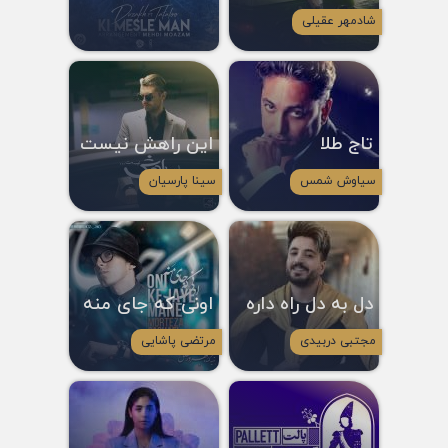
شادمهر عقیلی
تاج طلا
این راهش نیست
سیاوش شمس
سینا پارسیان
دل به دل راه داره
اونی که جای منه
مجتبی دربیدی
مرتضی پاشایی