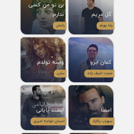
بی تو من کسی
گل مریم
ندارم
رضا بهرام
رامش
کمان ابرو
واسه تولدم
حجت اشرف زاده
سارن
امضا
لبخند پایانی
سهراب پاکزاد
احسان خواجه امیری