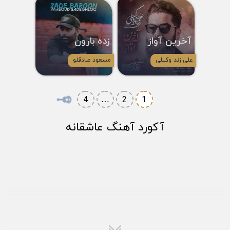
آخرین آواز
زده بارون
علی زند وکیلی
مسعود صادقلو
4
…
2
1
آکورد آهنگ عاشقانه