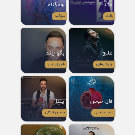
مثلث
همگناه
پالت
سوگند
علاج
بگو چند
روزبه بمانی
ناصر زینعلی
فال خوش
یلدا
امیر عظیمی
حسین توکلی