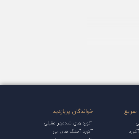
سریع
خواندگان پربازدید
ی
آکورد های شادمهر عقیلی
کورد
آکورد آهنگ های ابی