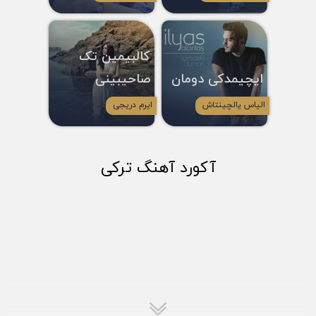
کالبیمین تک
ایچیمدکی دومان
صاحیبینی
الیاس یالچینتاش
ایرم دریجی
آکورد آهنگ ترکی