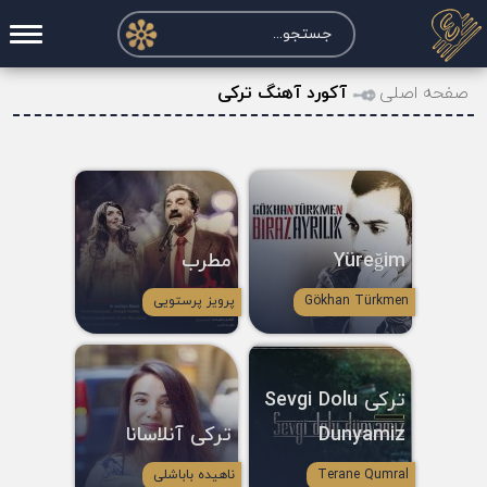
صفحه اصلی
صفحه اصلی
آکورد آهنگ ترکی
درخواست آکورد
نت و تبلچر
تماس با ما
Yüreğim
مطرب
حساب کاربری
Gökhan Türkmen
پرویز پرستویی
ترکی Sevgi Dolu
Dunyamiz
ترکی آنلاسانا
Terane Qumral
ناهیده باباشلی