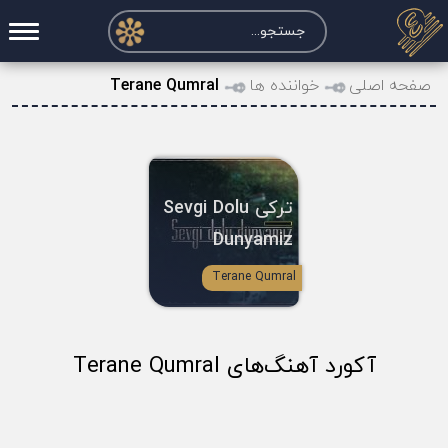
صفحه اصلی
صفحه اصلی
خواننده ها
Terane Qumral
درخواست آکورد
نت و تبلچر
ترکی Sevgi Dolu
تماس با ما
Dunyamiz
حساب کاربری
Terane Qumral
آکورد آهنگ‌های Terane Qumral