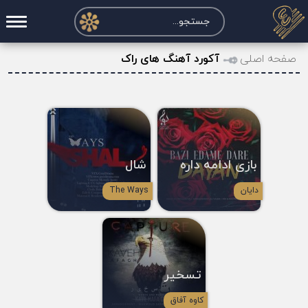
صفحه اصلی
صفحه اصلی
آکورد آهنگ های راک
درخواست آکورد
نت و تبلچر
تماس با ما
بازی ادامه داره
شال
حساب کاربری
دایان
The Ways
تسخیر
کاوه آفاق