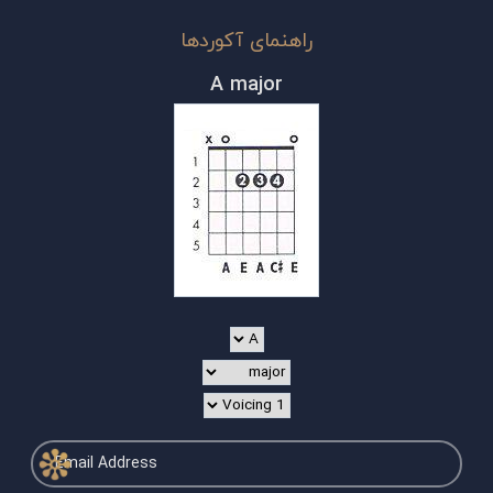
راهنمای آکوردها
A major