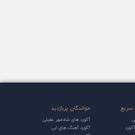
سریع
خواندگان پربازدید
ی
آکورد های شادمهر عقیلی
کورد
آکورد آهنگ های ابی