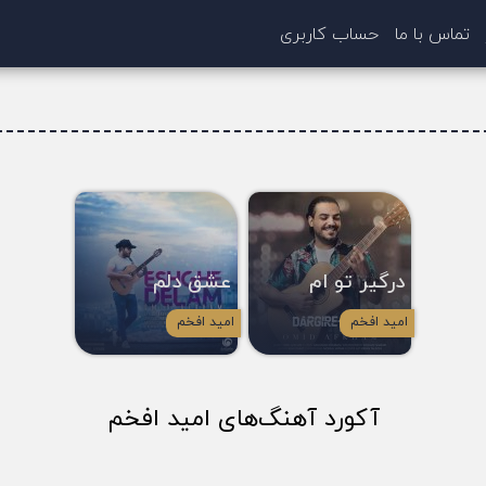
تماس با ما
حساب کاربری
درگیر تو ام
عشق دلم
امید افخم
امید افخم
آکورد آهنگ‌های امید افخم