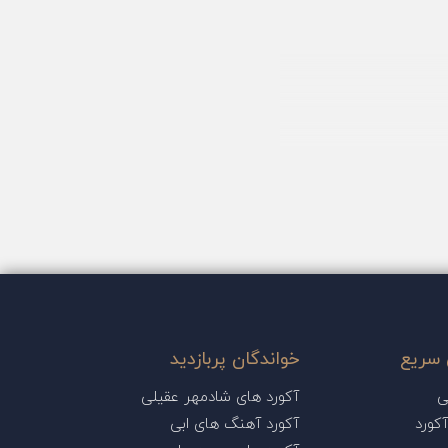
سریع
خواندگان پربازدید
ی
آکورد های شادمهر عقیلی
کورد
آکورد آهنگ های ابی