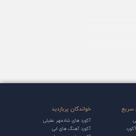
سریع
خواندگان پربازدید
ی
آکورد های شادمهر عقیلی
کورد
آکورد آهنگ های ابی