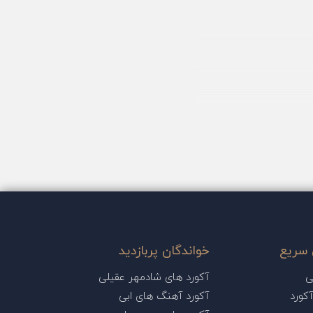
سریع
خواندگان پربازدید
ی
آکورد های شادمهر عقیلی
کورد
آکورد آهنگ های ابی