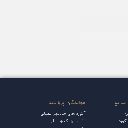
سریع
خواندگان پربازدید
ی
آکورد های شادمهر عقیلی
کورد
آکورد آهنگ های ابی