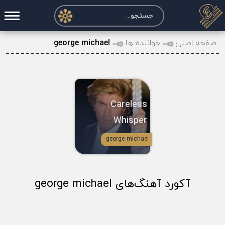
صفحه اصلی
صفحه اصلی
خواننده ها
george michael
درخواست آکورد
نت و تبلچر
Careless
تماس با ما
Whisper
حساب کاربری
george michael
آکورد آهنگ‌های george michael